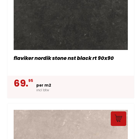
flaviker nordik stone nst black rt 90x90
69.
95
per m2
incl btw