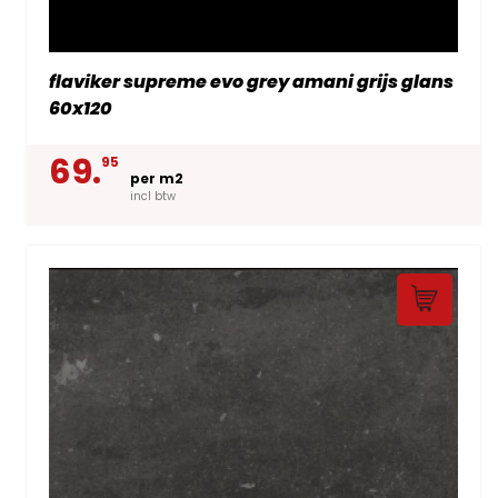
flaviker supreme evo grey amani grijs glans
60x120
69.
95
per m2
incl btw