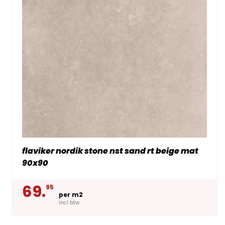
flaviker nordik stone nst sand rt beige mat
90x90
69.
95
per m2
incl btw