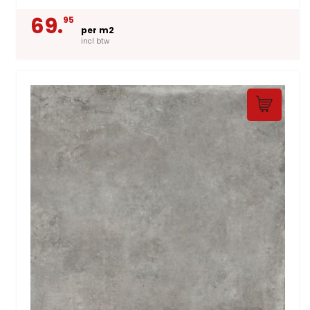
69.
95
per m2
incl btw