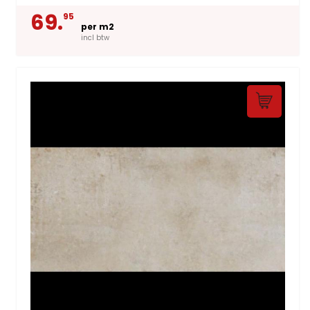
69.
95
per m2
incl btw