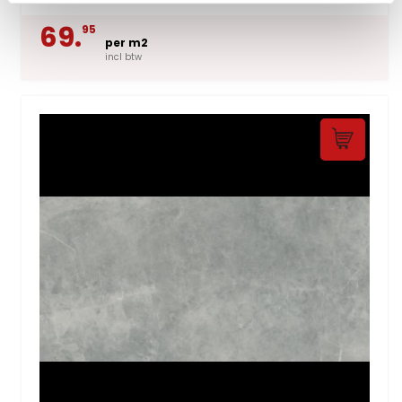
69.
95
per m2
incl btw