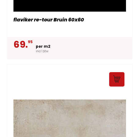
flaviker re-tour Bruin 60x60
69.
95
per m2
incl btw