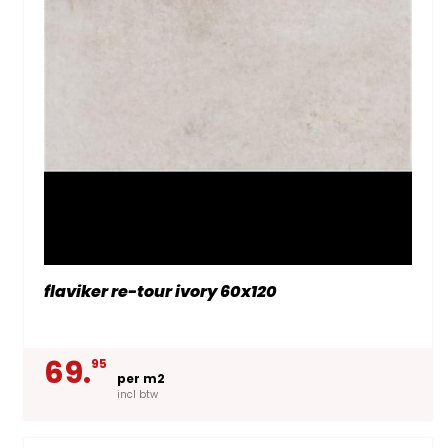
flaviker re-tour ivory 60x120
69.
95
per m2
incl btw