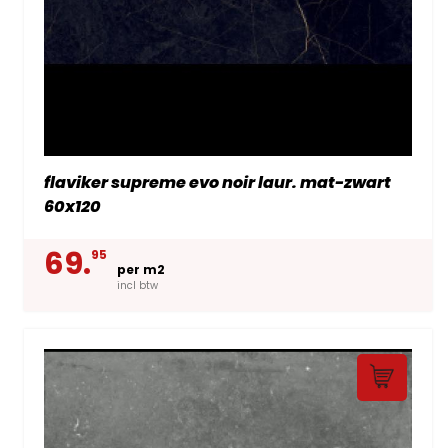
flaviker supreme evo noir laur. mat-zwart
60x120
69.
95
per m2
incl btw