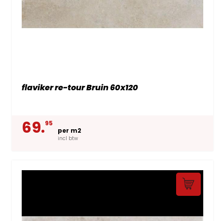
flaviker re-tour Bruin 60x120
69.
95
per m2
incl btw