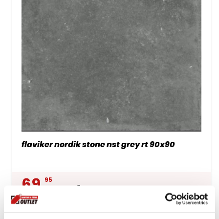
flaviker nordik stone nst grey rt 90x90
69.
95
per m2
incl btw