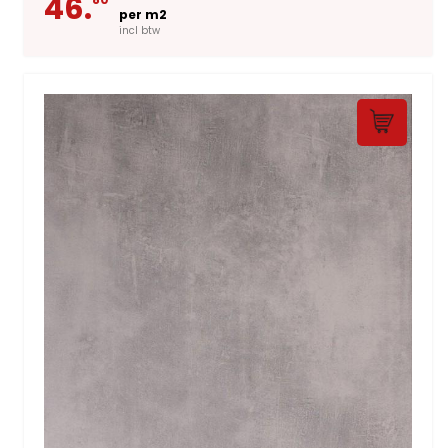
46.
per m2
incl btw