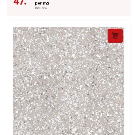
47.
per m2
incl btw