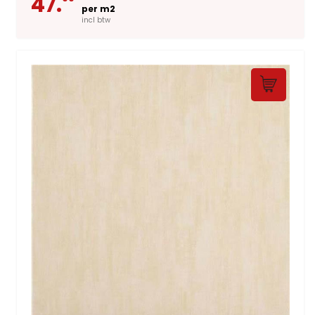
47.
per m2
incl btw