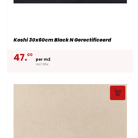
Koshi 30x60cm Black N Gerectificeerd
47.
00
per m2
incl btw