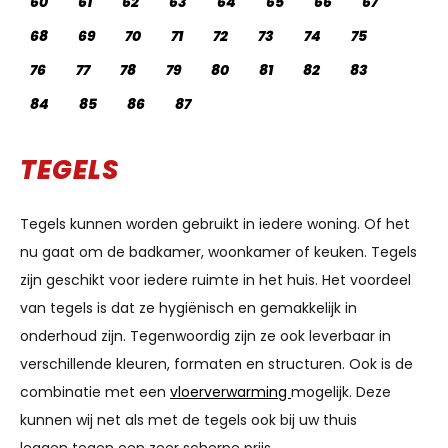
60
61
62
63
64
65
66
67
68
69
70
71
72
73
74
75
76
77
78
79
80
81
82
83
84
85
86
87
TEGELS
Tegels kunnen worden gebruikt in iedere woning. Of het
nu gaat om de badkamer, woonkamer of keuken. Tegels
zijn geschikt voor iedere ruimte in het huis. Het voordeel
van tegels is dat ze hygiënisch en gemakkelijk in
onderhoud zijn. Tegenwoordig zijn ze ook leverbaar in
verschillende kleuren, formaten en structuren. Ook is de
combinatie met een
vloerverwarming
mogelijk. Deze
kunnen wij net als met de tegels ook bij uw thuis
leggen tegen een zeer scherpe prijs.