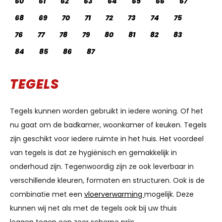
60
61
62
63
64
65
66
67
68
69
70
71
72
73
74
75
76
77
78
79
80
81
82
83
84
85
86
87
TEGELS
Tegels kunnen worden gebruikt in iedere woning. Of het
nu gaat om de badkamer, woonkamer of keuken. Tegels
zijn geschikt voor iedere ruimte in het huis. Het voordeel
van tegels is dat ze hygiënisch en gemakkelijk in
onderhoud zijn. Tegenwoordig zijn ze ook leverbaar in
verschillende kleuren, formaten en structuren. Ook is de
combinatie met een
vloerverwarming
mogelijk. Deze
kunnen wij net als met de tegels ook bij uw thuis
leggen tegen een zeer scherpe prijs.