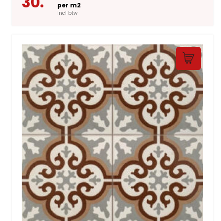
30.
per m2
incl btw