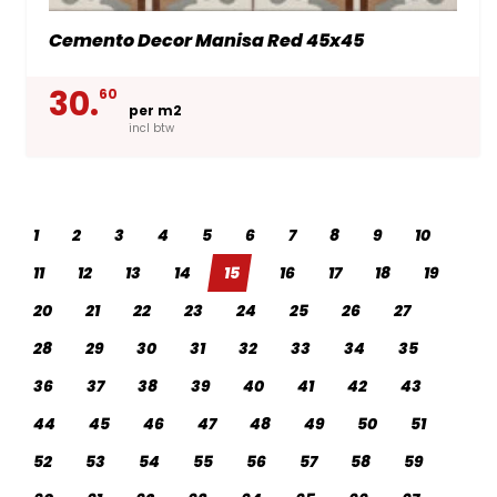
Cemento Decor Manisa Red 45x45
30.
60
per m2
incl btw
1
2
3
4
5
6
7
8
9
10
11
12
13
14
15
16
17
18
19
20
21
22
23
24
25
26
27
28
29
30
31
32
33
34
35
36
37
38
39
40
41
42
43
44
45
46
47
48
49
50
51
52
53
54
55
56
57
58
59