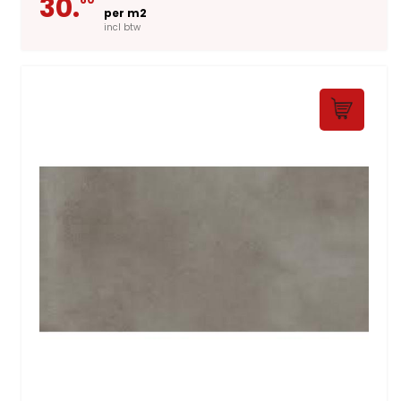
30.
per m2
incl btw