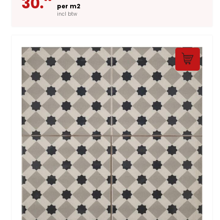
30.
per m2
incl btw