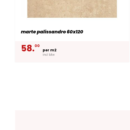
marte palissandro 60x120
58.
00
per m2
incl btw