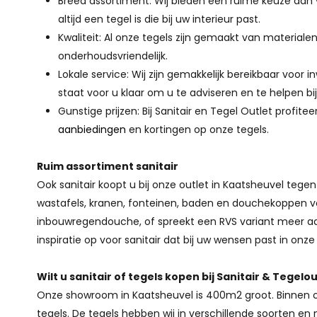
Breed assortiment: Wij bieden een ruime keuze aan v
altijd een tegel is die bij uw interieur past.
Kwaliteit: Al onze tegels zijn gemaakt van materialen
onderhoudsvriendelijk.
Lokale service: Wij zijn gemakkelijk bereikbaar voor
staat voor u klaar om u te adviseren en te helpen bij
Gunstige prijzen: Bij Sanitair en Tegel Outlet profite
aanbiedingen
en kortingen op onze tegels.
Ruim assortiment sanitair
Ook sanitair koopt u bij onze outlet in Kaatsheuvel tege
wastafels, kranen, fonteinen, baden en douchekoppen 
inbouwregendouche, of spreekt een RVS variant meer 
inspiratie op voor sanitair dat bij uw wensen past in on
Wilt u sanitair of tegels kopen bij Sanitair & Tegel
Onze showroom in Kaatsheuvel is 400m2 groot. Binnen 
tegels. De tegels hebben wij in verschillende soorten 