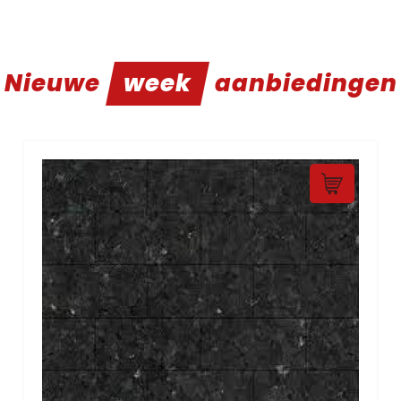
Nieuwe
week
aanbiedingen