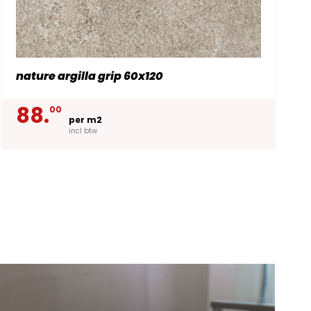
nature argilla grip 60x120
88.
00
per m2
incl btw