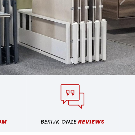
Rui
OM
BEKIJK ONZE
REVIEWS