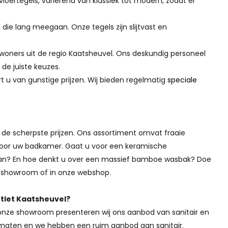
loertegels, variërend van klassiek tot modern, zodat er
 die lang meegaan. Onze tegels zijn slijtvast en
 inwoners uit de regio Kaatsheuvel. Ons deskundig personeel
 de juiste keuzes.
ert u van gunstige prijzen. Wij bieden regelmatig
speciale
n de scherpste prijzen. Ons assortiment omvat fraaie
voor uw badkamer. Gaat u voor een keramische
aan? En hoe denkt u over een massief bamboe wasbak? Doe
ze showroom of in onze webshop.
outlet Kaatsheuvel?
onze showroom presenteren wij ons aanbod van sanitair en
en maten en we hebben een ruim aanbod aan sanitair.