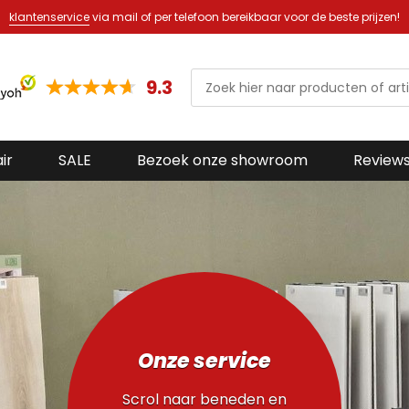
klantenservice
via mail of per telefoon bereikbaar voor de beste prijzen!
9.3
ir
SALE
Bezoek onze showroom
Review