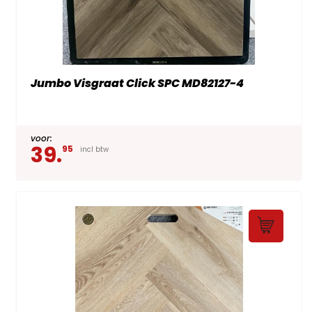
Jumbo Visgraat Click SPC MD82127-4
voor:
39.
95
incl btw