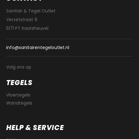
Sanitair & Tegel Outlet
Verzetstraat 9
5171 PT Kaatsheuvel
info@sanitairentegeloutlet.nl
Volg ons op
TEGELS
Vloertegels
Wandtegels
HELP & SERVICE