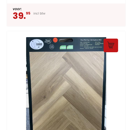
voor:
39.
95
incl btw