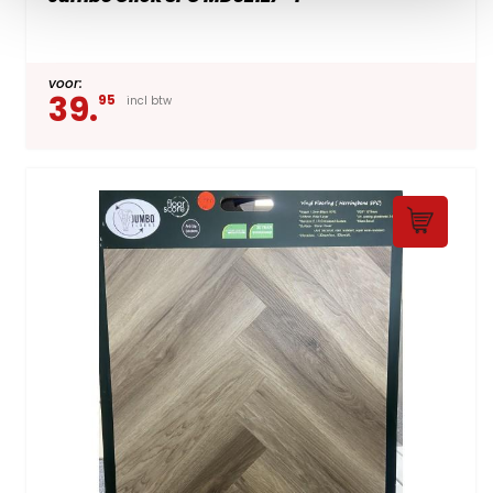
voor:
39.
95
incl btw