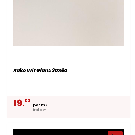
Rako Wit Glans 30x60
19.
00
per m2
incl btw