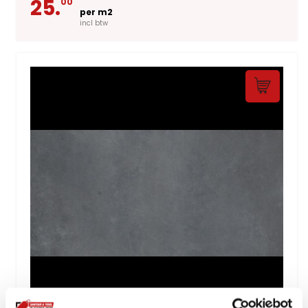
25.
00
per m2
incl btw