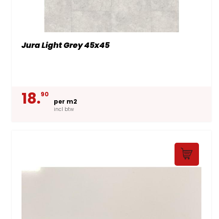
Jura Light Grey 45x45
18.
90
per m2
incl btw