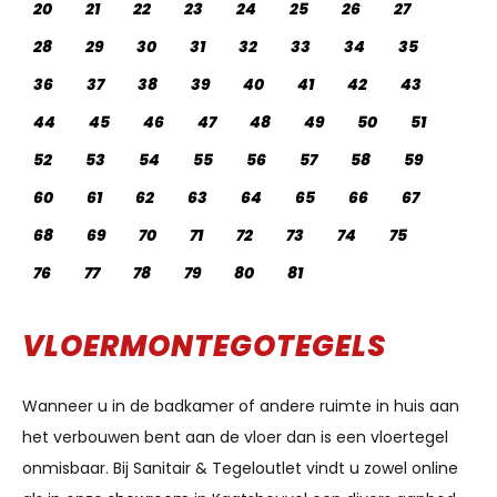
20
21
22
23
24
25
26
27
28
29
30
31
32
33
34
35
36
37
38
39
40
41
42
43
44
45
46
47
48
49
50
51
52
53
54
55
56
57
58
59
60
61
62
63
64
65
66
67
68
69
70
71
72
73
74
75
76
77
78
79
80
81
VLOERMONTEGOTEGELS
Wanneer u in de badkamer of andere ruimte in huis aan
het verbouwen bent aan de vloer dan is een vloertegel
onmisbaar. Bij Sanitair & Tegeloutlet vindt u zowel online