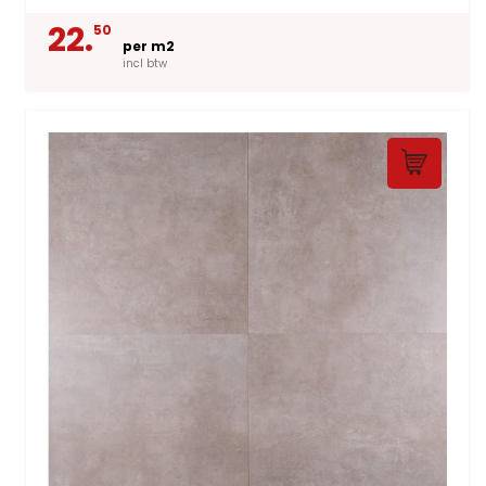
22.
50
per m2
incl btw