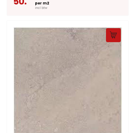
50.
per m2
incl btw