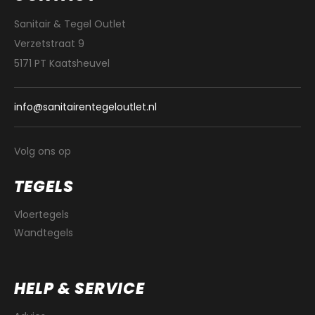
Sanitair & Tegel Outlet
Verzetstraat 9
5171 PT Kaatsheuvel
info@sanitairentegeloutlet.nl
Volg ons op
TEGELS
Vloertegels
Wandtegels
HELP & SERVICE