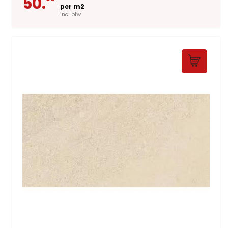
50.
per m2
incl btw