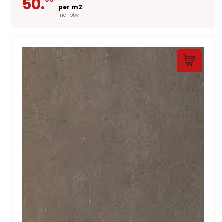
50.
per m2
incl btw