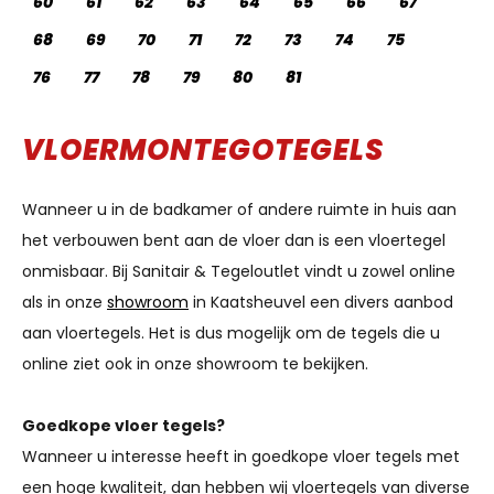
60
61
62
63
64
65
66
67
68
69
70
71
72
73
74
75
76
77
78
79
80
81
VLOERMONTEGOTEGELS
Wanneer u in de badkamer of andere ruimte in huis aan
het verbouwen bent aan de vloer dan is een vloertegel
onmisbaar. Bij Sanitair & Tegeloutlet vindt u zowel online
als in onze
showroom
in Kaatsheuvel een divers aanbod
aan vloertegels. Het is dus mogelijk om de tegels die u
online ziet ook in onze showroom te bekijken.
Goedkope vloer tegels?
Wanneer u interesse heeft in goedkope vloer tegels met
een hoge kwaliteit, dan hebben wij vloertegels van diverse