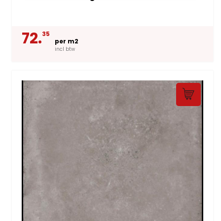
72.
35
per m2
incl btw