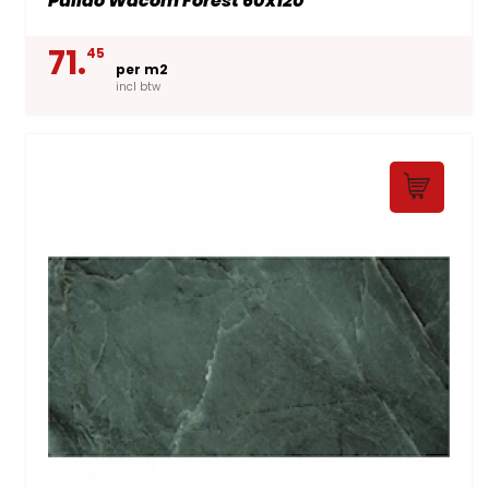
Pulido Wacom Forest 60x120
71.
45
per m2
incl btw