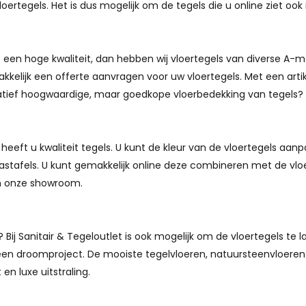
oertegels. Het is dus mogelijk om de tegels die u online ziet oo
een hoge kwaliteit, dan hebben wij vloertegels van diverse A-mer
makkelijk een offerte aanvragen voor uw vloertegels. Met een a
alitatief hoogwaardige, maar goedkope vloerbedekking van tegels
 heeft u kwaliteit tegels. U kunt de kleur van de vloertegels aan
astafels. U kunt gemakkelijk online deze combineren met de vloe
in onze showroom.
ij Sanitair & Tegeloutlet is ook mogelijk om de vloertegels te l
en droomproject. De mooiste tegelvloeren, natuursteenvloere
en luxe uitstraling.