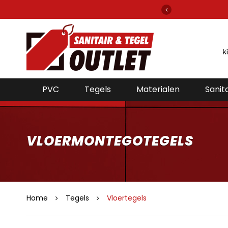
elefoon bereikbaar voor de beste prijzen!
PVC
Tegels
Materialen
Sanita
VLOERMONTEGOTEGELS
Home
Tegels
Vloertegels