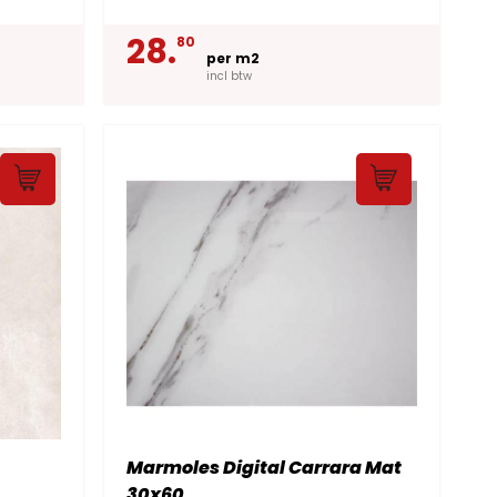
28.
80
per m2
incl btw
Marmoles Digital Carrara Mat
30x60