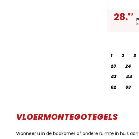
28.
80
p
i
1
2
3
23
24
43
44
62
63
VLOERMONTEGOTEGELS
Wanneer u in de badkamer of andere ruimte in huis aan he