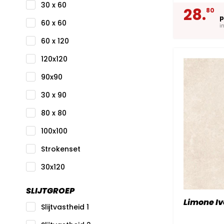
30 x 60
28.
80
p
60 x 60
i
60 x 120
120x120
90x90
30 x 90
80 x 80
100x100
Strokenset
30x120
SLIJTGROEP
Limone Iv
Slijtvastheid 1