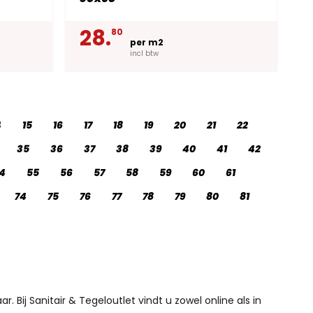
28.
80
per m2
incl btw
4
15
16
17
18
19
20
21
22
35
36
37
38
39
40
41
42
4
55
56
57
58
59
60
61
74
75
76
77
78
79
80
81
Bij Sanitair & Tegeloutlet vindt u zowel online als in