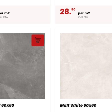
28.
80
er m2
per m2
ncl btw
incl btw
l 60x60
Malt White 60x60