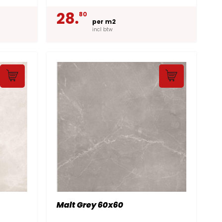
28.
80
per m2
incl btw
Malt Grey 60x60