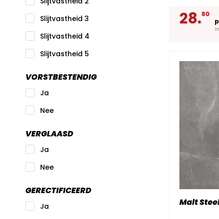
Slijtvastheid 2
28.
80
Slijtvastheid 3
p
i
Slijtvastheid 4
Slijtvastheid 5
VORSTBESTENDIG
Ja
Nee
VERGLAASD
Ja
Nee
GERECTIFICEERD
Malt Stee
Ja