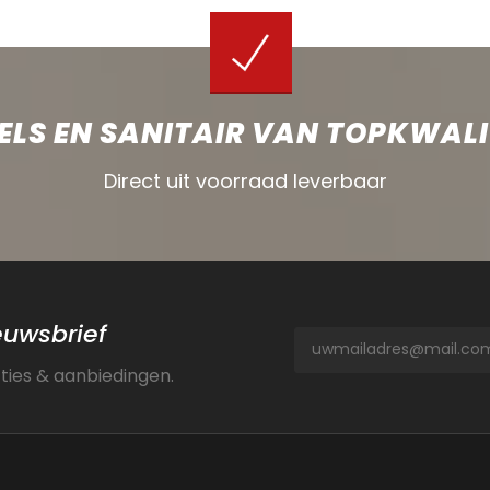
ELS EN SANITAIR VAN TOPKWALI
Direct uit voorraad leverbaar
ieuwsbrief
cties & aanbiedingen.