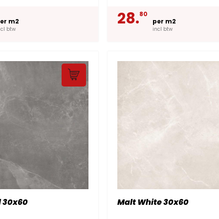
28.
80
er m2
per m2
ncl btw
incl btw
l 30x60
Malt White 30x60