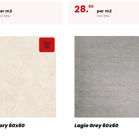
28.
80
er m2
per m2
ncl btw
incl btw
ory 60x60
Lagio Grey 60x60