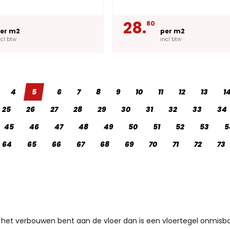
28.
80
er m2
per m2
ncl btw
incl btw
4
5
6
7
8
9
10
11
12
13
1
25
26
27
28
29
30
31
32
33
34
45
46
47
48
49
50
51
52
53
5
64
65
66
67
68
69
70
71
72
73
t verbouwen bent aan de vloer dan is een vloertegel onmisbaar. 