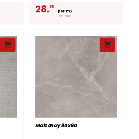
28.
80
per m2
incl btw
Malt Grey 30x60