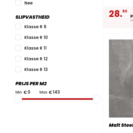
Nee
28.
80
p
SLIPVASTHEID
i
Klasse R 9
Klasse R 10
Klasse R 11
Klasse R 12
Klasse R 13
PRIJS PER M2
Min
€
Max
€
Malt Stee