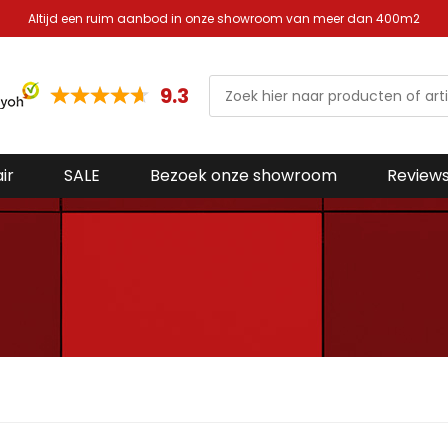
Altijd een ruim aanbod in onze showroom van meer dan 400m2
9.3
ir
SALE
Bezoek onze showroom
Review