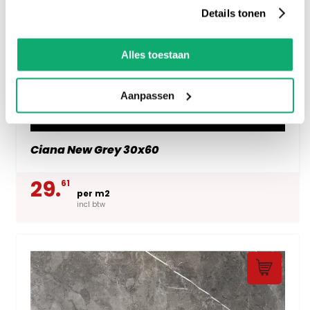
Details tonen
Alles toestaan
Aanpassen
Ciana New Grey 30x60
29.
61
per m2
incl btw