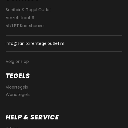
Sanitair & Tegel Outlet
Verzetstraat 9
5171 PT Kaatsheuvel
info@sanitairentegeloutlet.nl
Volg ons op
TEGELS
Vloertegels
Wandtegels
HELP & SERVICE