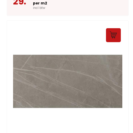
29.
per m2
incl btw