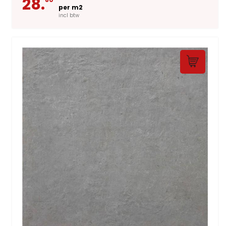
28.
per m2
incl btw