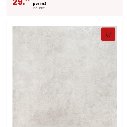
29.
per m2
incl btw