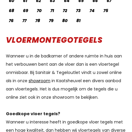
60
61
62
63
64
65
66
67
68
69
70
71
72
73
74
75
76
77
78
79
80
81
VLOERMONTEGOTEGELS
Wanneer u in de badkamer of andere ruimte in huis aan
het verbouwen bent aan de vloer dan is een vloertegel
onmisbaar. Bij Sanitair & Tegeloutlet vindt u zowel online
als in onze
showroom
in Kaatsheuvel een divers aanbod
aan vloertegels. Het is dus mogelijk om de tegels die u
online ziet ook in onze showroom te bekijken.
Goedkope vloer tegels?
Wanneer u interesse heeft in goedkope vloer tegels met
een hoge kwaliteit, dan hebben wij vloertegels van diverse