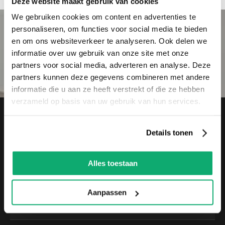
Deze website maakt gebruik van cookies
We gebruiken cookies om content en advertenties te
personaliseren, om functies voor social media te bieden
TEGELS EN SANITAIR VAN
en om ons websiteverkeer te analyseren. Ook delen we
TOPKWALITEIT
informatie over uw gebruik van onze site met onze
partners voor social media, adverteren en analyse. Deze
Direct uit voorraad leverbaar
partners kunnen deze gegevens combineren met andere
informatie die u aan ze heeft verstrekt of die ze hebben
verzameld op basis van uw gebruik van hun services.
Schrijf je in voor de nieuwsbrief
Details tonen
Blijf op de hoogte van nieuwe acties &
aanbiedingen.
Alles toestaan
Aanpassen
Aanmelden