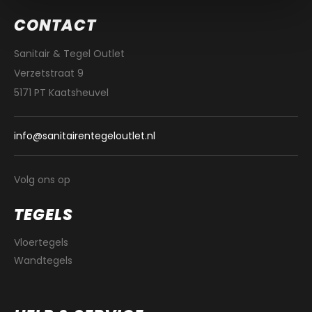
CONTACT
Sanitair & Tegel Outlet
Verzetstraat 9
5171 PT Kaatsheuvel
info@sanitairentegeloutlet.nl
Volg ons op
TEGELS
Vloertegels
Wandtegels