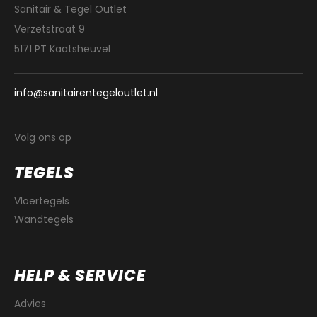
Sanitair & Tegel Outlet
Verzetstraat 9
5171 PT Kaatsheuvel
info@sanitairentegeloutlet.nl
Volg ons op
TEGELS
Vloertegels
Wandtegels
HELP & SERVICE
Advies