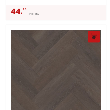
44.
95
incl btw