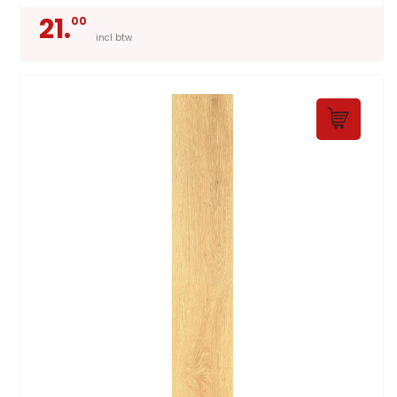
21.
00
incl btw