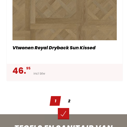
Vtwonen Royal Dryback Sun Kissed
46.
95
incl btw
1
2