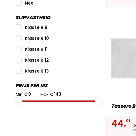
Nee
SLIPVASTHEID
Klasse R 9
Klasse R 10
Klasse R 11
Klasse R 12
Klasse R 13
PRIJS PER M2
Min
€
Max
€
Tassero B
44.
01
p
i