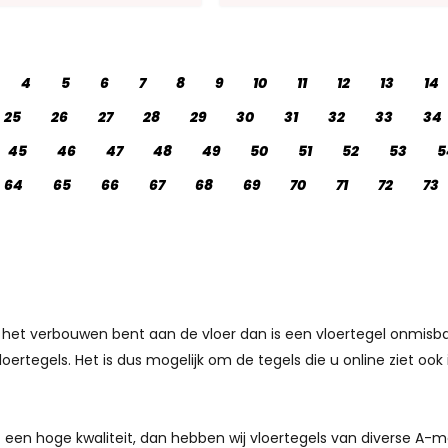
4
5
6
7
8
9
10
11
12
13
14
25
26
27
28
29
30
31
32
33
34
45
46
47
48
49
50
51
52
53
5
64
65
66
67
68
69
70
71
72
73
t verbouwen bent aan de vloer dan is een vloertegel onmisbaar. 
oertegels. Het is dus mogelijk om de tegels die u online ziet oo
een hoge kwaliteit, dan hebben wij vloertegels van diverse A-mer