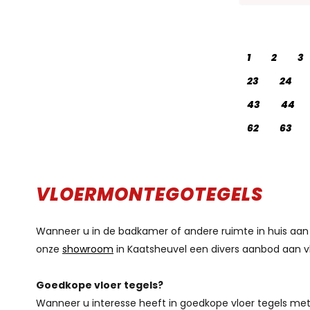
1
2
3
23
24
43
44
62
63
VLOERMONTEGOTEGELS
Wanneer u in de badkamer of andere ruimte in huis aan he
onze
showroom
in Kaatsheuvel een divers aanbod aan vl
Goedkope vloer tegels?
Wanneer u interesse heeft in goedkope vloer tegels met 