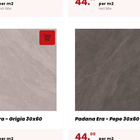
44.
per m2
per m2
incl btw
incl btw
a - Grigia 30x60
Padana Era - Pepe 30x60
44.
00
per m2
per m2