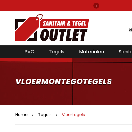
elefoon bereikbaar voor de beste prijzen!
PVC
Tegels
Materialen
Sanita
VLOERMONTEGOTEGELS
Home
Tegels
Vloertegels