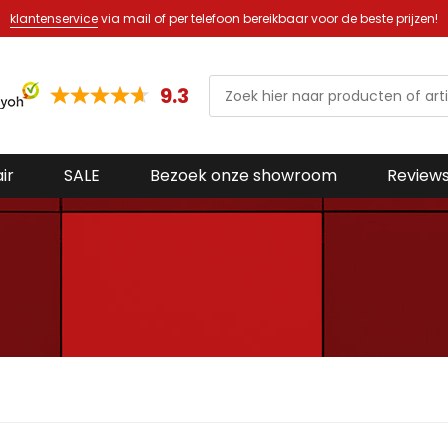
Altijd een ruim aanbod in onze showroom van meer dan 400m2
9.3
ir
SALE
Bezoek onze showroom
Review