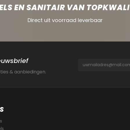
ELS EN SANITAIR VAN TOPKWALI
Direct uit voorraad leverbaar
ieuwsbrief
cties & aanbiedingen.
S
s
ls