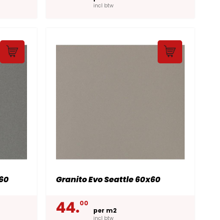
incl btw
x60
Granito Evo Seattle 60x60
44.
00
per m2
incl btw