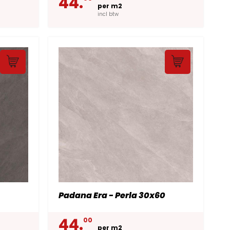
44.
per m2
incl btw
Padana Era - Perla 30x60
44.
00
per m2