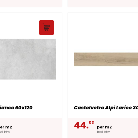
ianco 60x120
Castelvetro Alpi Larice 3
44.
03
er m2
per m2
ncl btw
incl btw