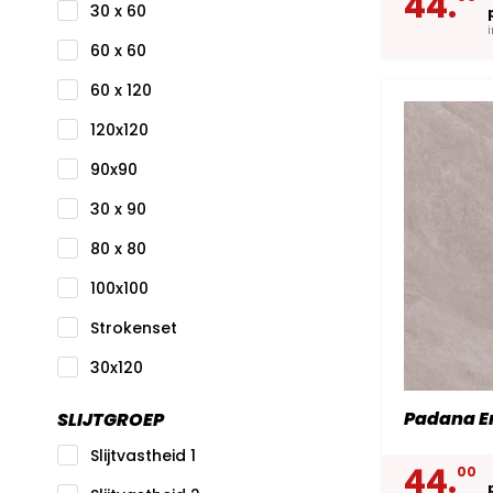
44.
30 x 60
60 x 60
60 x 120
120x120
90x90
30 x 90
80 x 80
100x100
Strokenset
30x120
Padana Er
SLIJTGROEP
Slijtvastheid 1
44.
00