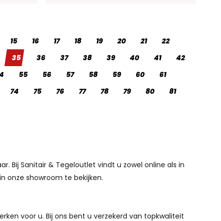
15
16
17
18
19
20
21
22
35
36
37
38
39
40
41
42
4
55
56
57
58
59
60
61
74
75
76
77
78
79
80
81
Bij Sanitair & Tegeloutlet vindt u zowel online als in
k in onze showroom te bekijken.
ken voor u. Bij ons bent u verzekerd van topkwaliteit