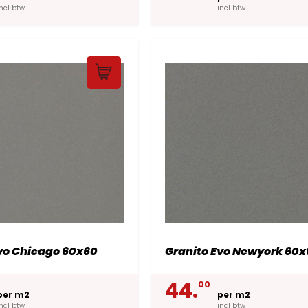
incl btw
incl btw
vo Chicago 60x60
Granito Evo Newyork 60
44.
00
per m2
per m2
incl btw
incl btw