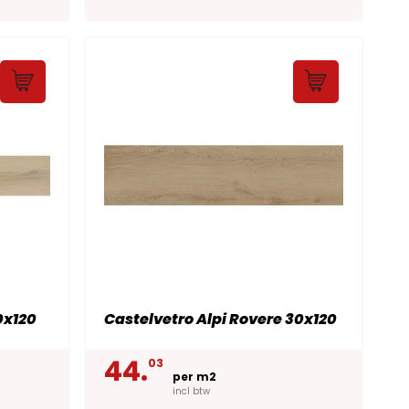
0x120
Castelvetro Alpi Rovere 30x120
44.
03
per m2
incl btw