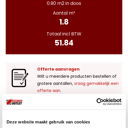
0.90 m2 in doos
Aantal m²
1.8
Totaal incl BTW
51.84
Offerte aanvragen
Wilt u meerdere producten bestellen of
grotere aantallen,
vraag gemakkelijk een
offerte aan
.
Liever zelf komen kijken?
Bezoek onze showroom in Kaatsheuvel,
Deze website maakt gebruik van cookies
voldoende parkeergelegenheid en ruime