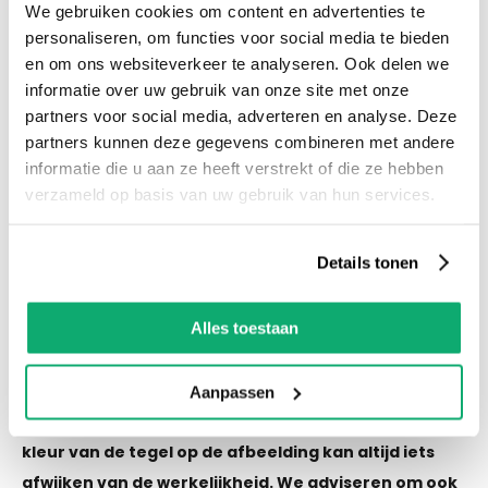
We gebruiken cookies om content en advertenties te
voorraad! Het is nu ook mogelijk om in de
personaliseren, om functies voor social media te bieden
winkel te kijken via Street View!
en om ons websiteverkeer te analyseren. Ook delen we
informatie over uw gebruik van onze site met onze
partners voor social media, adverteren en analyse. Deze
Productspecificaties
partners kunnen deze gegevens combineren met andere
Let op! Over gebleven tegels mogen niet retour!
informatie die u aan ze heeft verstrekt of die ze hebben
De kleur van de tegel op de afbeelding kan altijd
verzameld op basis van uw gebruik van hun services.
iets afwijken van de werkelijkheid. We adviseren
om ook wat tegels als reserve te houden als er
Details tonen
een keer schade of breuk is.
Alles toestaan
Eigenschappen
Aanpassen
Let op! Over gebleven tegels mogen niet retour! De
kleur van de tegel op de afbeelding kan altijd iets
afwijken van de werkelijkheid. We adviseren om ook