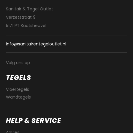
Sanitair & Tegel Outlet
Verzetstraat 9
5171 PT Kaatsheuvel
info@sanitairentegeloutlet.nl
Volg ons op
TEGELS
Vloertegels
Wandtegels
HELP & SERVICE
Advies