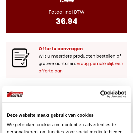
Totaal incl BTW
36.94
Offerte aanvragen
Wilt u meerdere producten bestellen of
grotere aantallen,
vraag gemakkelijk een
offerte aan
.
Liever zelf komen kijken?
Bezoek onze showroom in Kaatsheuvel,
voldoende parkeergelegenheid en ruime
Deze website maakt gebruik van cookies
voorraad! Het is nu ook mogelijk om in de
winkel te kijken via Street View!
We gebruiken cookies om content en advertenties te
personaliseren, om functies voor social media te bieden