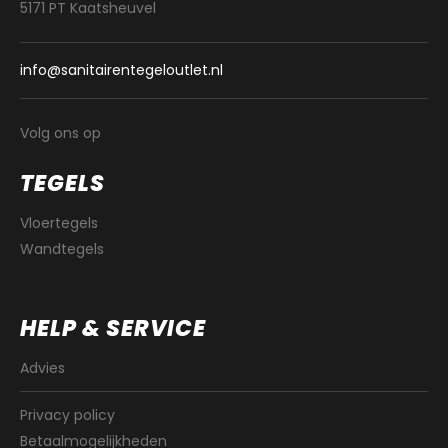
5171 PT Kaatsheuvel
info@sanitairentegeloutlet.nl
Volg ons op
TEGELS
Vloertegels
Wandtegels
HELP & SERVICE
Advies
Privacy policy
Betaalmogelijkheden