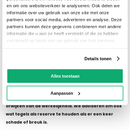
en om ons websiteverkeer te analyseren. Ook delen we
Productspecificaties
informatie over uw gebruik van onze site met onze
Let op! Over gebleven tegels mogen niet retour!
partners voor social media, adverteren en analyse. Deze
De kleur van de tegel op de afbeelding kan altijd
partners kunnen deze gegevens combineren met andere
informatie die u aan ze heeft verstrekt of die ze hebben
iets afwijken van de werkelijkheid. We adviseren
verzameld op basis van uw gebruik van hun services.
om ook wat tegels als reserve te houden als er
een keer schade of breuk is.
Details tonen
Eigenschappen
Alles toestaan
Let op! Over gebleven tegels mogen niet retour! De
Aanpassen
kleur van de tegel op de afbeelding kan altijd iets
afwijken van de werkelijkheid. We adviseren om ook
wat tegels als reserve te houden als er een keer
schade of breuk is.