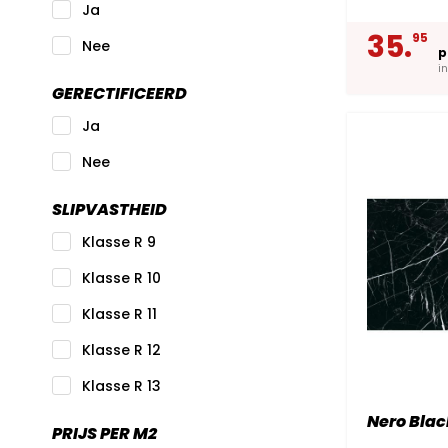
Ja
35.
95
Nee
p
i
GERECTIFICEERD
Ja
Nee
SLIPVASTHEID
Klasse R 9
Klasse R 10
Klasse R 11
Klasse R 12
Klasse R 13
Nero Blac
PRIJS PER M2