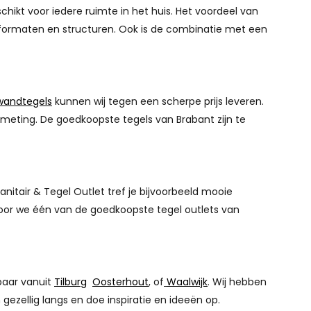
ikt voor iedere ruimte in het huis. Het voordeel van
n, formaten en structuren. Ook is de combinatie met een
wandtegels
kunnen wij tegen een scherpe prijs leveren.
fmeting. De goedkoopste tegels van Brabant zijn te
anitair & Tegel Outlet tref je bijvoorbeeld mooie
rdoor we één van de goedkoopste tegel outlets van
baar vanuit
Tilburg
Oosterhout
, of
Waalwijk
. Wij hebben
ezellig langs en doe inspiratie en ideeën op.