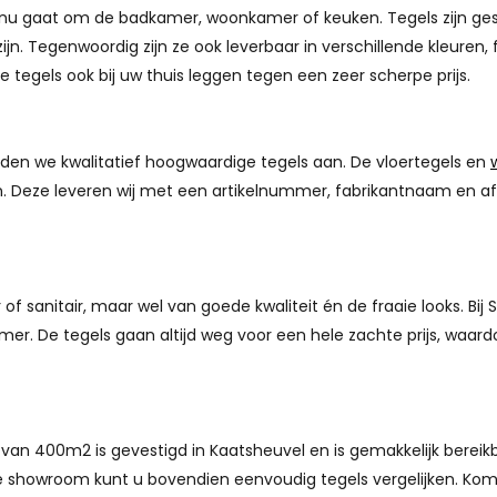
nu gaat om de badkamer, woonkamer of keuken. Tegels zijn gesch
zijn. Tegenwoordig zijn ze ook leverbaar in verschillende kleure
e tegels ook bij uw thuis leggen tegen een zeer scherpe prijs.
en we kwalitatief hoogwaardige tegels aan. De vloertegels en
ken. Deze leveren wij met een artikelnummer, fabrikantnaam en a
 sanitair, maar wel van goede kwaliteit én de fraaie looks. Bij S
amer. De tegels gaan altijd weg voor een hele zachte prijs, waa
van 400m2 is gevestigd in Kaatsheuvel en is gemakkelijk bereik
 showroom kunt u bovendien eenvoudig tegels vergelijken. Kom g