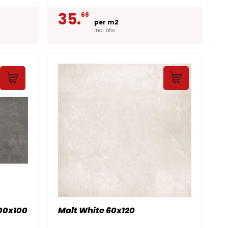
35.
68
per m2
incl btw
100x100
Malt White 60x120