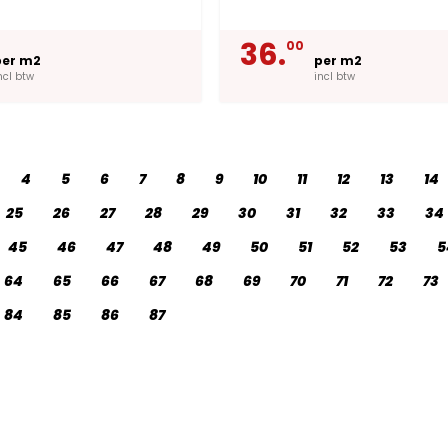
36.
00
per m2
per m2
ncl btw
incl btw
4
5
6
7
8
9
10
11
12
13
14
25
26
27
28
29
30
31
32
33
34
45
46
47
48
49
50
51
52
53
5
64
65
66
67
68
69
70
71
72
73
84
85
86
87