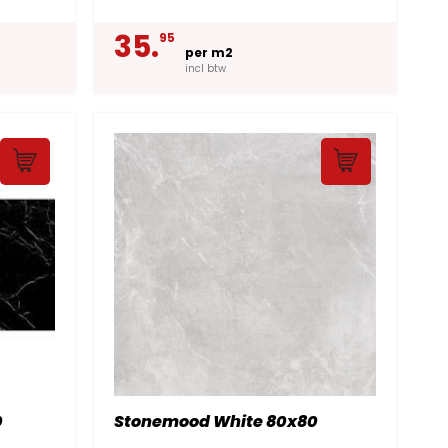
35.
95
per m2
incl btw
0
Stonemood White 80x80