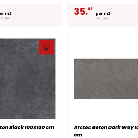
35.
68
er m2
per m2
ncl btw
incl btw
ton Black 100x100 cm
Arctec Beton Dark Grey 
cm