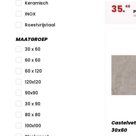
Keramisch
35.
46
p
INOX
i
Roestvrijstaal
MAATGROEP
30 x 60
60 x 60
60 x 120
120x120
90x90
30 x 90
80 x 80
Castelvet
100x100
30x60