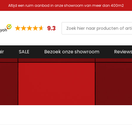
Altijd een ruim aanbod in onze showroom van meer dan 400m2
9.3
ir
SALE
Bezoek onze showroom
Review