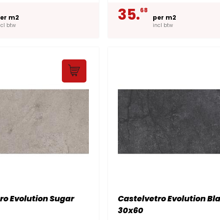
35.
68
er m2
per m2
ncl btw
incl btw
ro Evolution Sugar
Castelvetro Evolution Bl
30x60