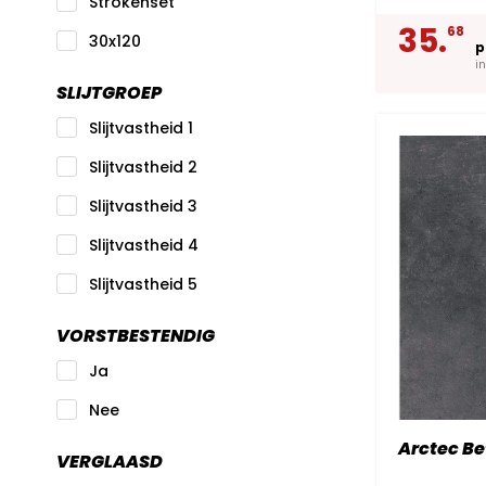
Strokenset
35.
68
30x120
p
i
SLIJTGROEP
Slijtvastheid 1
Slijtvastheid 2
Slijtvastheid 3
Slijtvastheid 4
Slijtvastheid 5
VORSTBESTENDIG
Ja
Nee
Arctec Be
VERGLAASD