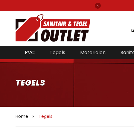
elefoon bereikbaar voor de beste prijzen!
PVC
Tegels
Materialen
Sanita
TEGELS
Home
Tegels