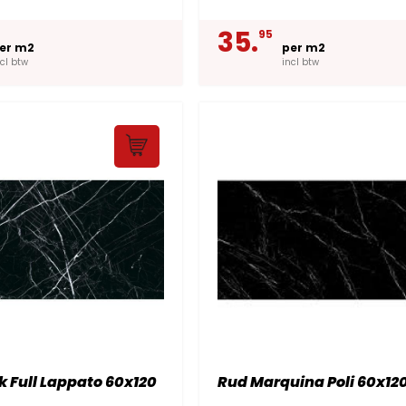
35.
95
er m2
per m2
ncl btw
incl btw
k Full Lappato 60x120
Rud Marquina Poli 60x12