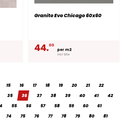
0
Granito Evo Chicago 60x60
44.
00
per m2
incl btw
15
16
17
18
19
20
21
22
35
36
37
38
39
40
41
42
4
55
56
57
58
59
60
61
74
75
76
77
78
79
80
81