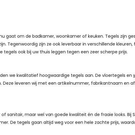
nu gaat om de badkamer, woonkamer of keuken. Tegels zijn gesch
zijn. Tegenwoordig zijn ze ook leverbaar in verschillende kleure
e tegels ook bij uw thuis leggen tegen een zeer scherpe prijs.
en we kwalitatief hoogwaardige tegels aan. De vloertegels en
ken. Deze leveren wij met een artikelnummer, fabrikantnaam en a
 sanitair, maar wel van goede kwaliteit én de fraaie looks. Bij S
amer. De tegels gaan altijd weg voor een hele zachte prijs, waa