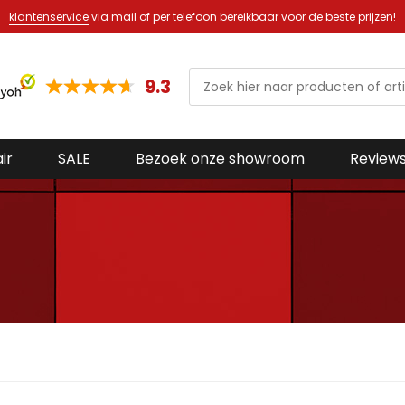
klantenservice
via mail of per telefoon bereikbaar voor de beste prijzen!
9.3
ir
SALE
Bezoek onze showroom
Review