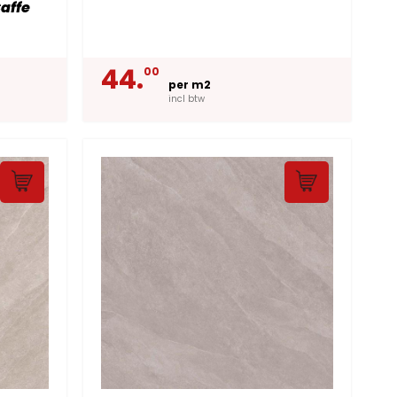
affe
44.
00
per m2
incl btw