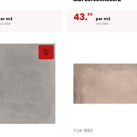
43.
50
per m2
per m2
ncl btw
incl btw
TOK 1883