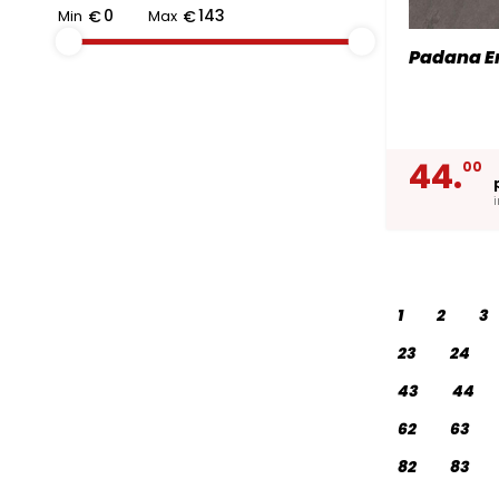
Min
€
Max
€
Padana Er
44.
00
1
2
3
23
24
43
44
62
63
82
83