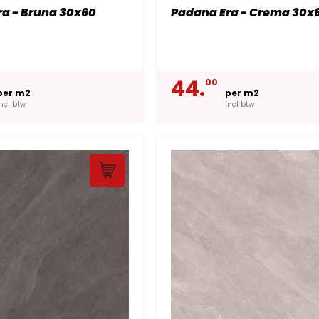
a - Bruna 30x60
Padana Era - Crema 30x
44.
00
per m2
per m2
incl btw
incl btw