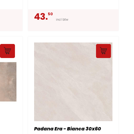
43.
50
incl btw
Padana Era - Bianca 30x60