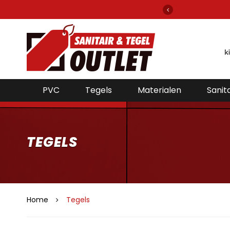
gels en sanitair van alle bekende merken!
PVC
Tegels
Materialen
Sanita
TEGELS
Home
Tegels