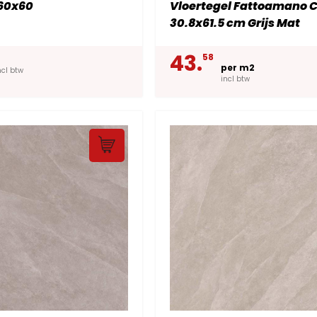
 60x60
Vloertegel Fattoamano C
30.8x61.5 cm Grijs Mat
43.
58
per m2
ncl btw
incl btw