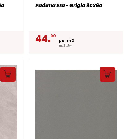
60
Padana Era - Grigia 30x60
44.
00
per m2
incl btw