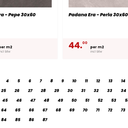
a - Pepe 30x60
Padana Era - Perla 30x6
44.
00
per m2
per m2
incl btw
incl btw
4
5
6
7
8
9
10
11
12
13
14
25
26
27
28
29
30
31
32
33
34
45
46
47
48
49
50
51
52
53
5
64
65
66
67
68
69
70
71
72
73
84
85
86
87