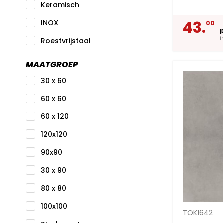
Keramisch
43.
INOX
00
i
Roestvrijstaal
MAATGROEP
30 x 60
60 x 60
60 x 120
120x120
90x90
30 x 90
80 x 80
100x100
TOK1642