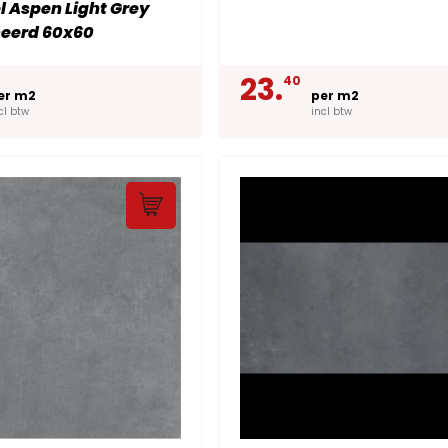
l Aspen Light Grey
ceerd 60x60
23.
40
er m2
per m2
cl btw
incl btw