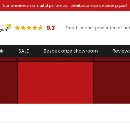
Altijd een ruim aanbod in onze 
9.3
ir
SALE
Bezoek onze showroom
Review