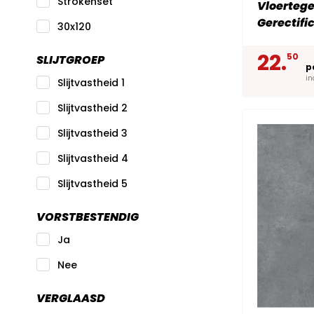
Strokenset
Vloertege
Gerectifi
30x120
22.
50
SLIJTGROEP
p
in
Slijtvastheid 1
Slijtvastheid 2
Slijtvastheid 3
Slijtvastheid 4
Slijtvastheid 5
VORSTBESTENDIG
Ja
Nee
VERGLAASD