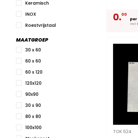
Keramisch
0.
INOX
00
per
incl 
Roestvrijstaal
MAATGROEP
30 x 60
60 x 60
60 x 120
120x120
90x90
30 x 90
80 x 80
100x100
TOK 624