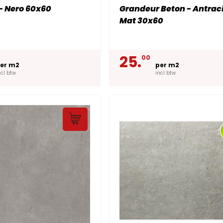
- Nero 60x60
Grandeur Beton - Antrac
Mat 30x60
25.
00
er m2
per m2
ncl btw
incl btw