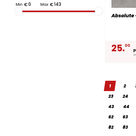
Min
€
Max
€
Absolute 
25.
00
p
i
1
2
23
24
43
44
62
63
82
83