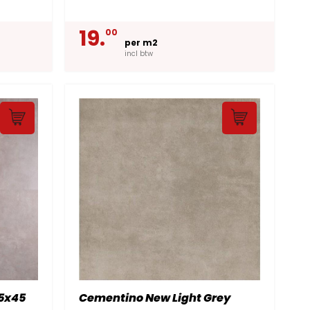
19.
00
per m2
incl btw
5x45
Cementino New Light Grey