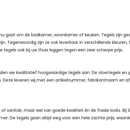
nu gaat om de badkamer, woonkamer of keuken. Tegels zijn gesch
zijn. Tegenwoordig zijn ze ook leverbaar in verschillende kleure
e tegels ook bij uw thuis leggen tegen een zeer scherpe prijs.
en we kwalitatief hoogwaardige tegels aan. De vloertegels en
ken. Deze leveren wij met een artikelnummer, fabrikantnaam en a
 sanitair, maar wel van goede kwaliteit én de fraaie looks. Bij S
amer. De tegels gaan altijd weg voor een hele zachte prijs, waa