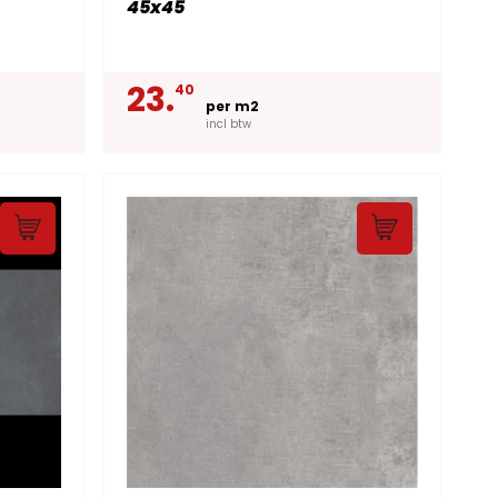
45x45
23.
40
per m2
incl btw