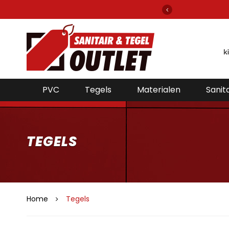
klantenservice
via mail of per telefoon bereikbaar voor de beste prijzen!
PVC
Tegels
Materialen
Sanita
TEGELS
Home
Tegels