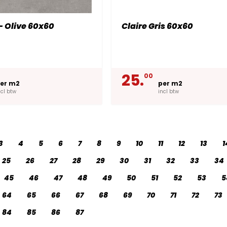
- Olive 60x60
Claire Gris 60x60
25.
00
er m2
per m2
ncl btw
incl btw
3
4
5
6
7
8
9
10
11
12
13
1
25
26
27
28
29
30
31
32
33
34
45
46
47
48
49
50
51
52
53
5
64
65
66
67
68
69
70
71
72
73
84
85
86
87