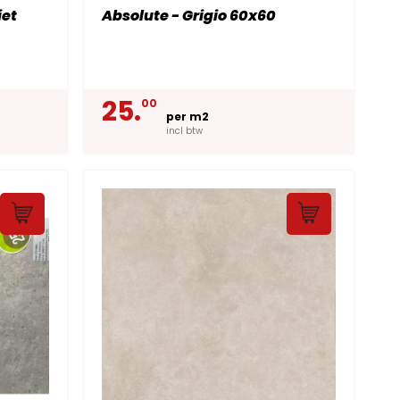
iet
Absolute - Grigio 60x60
25.
00
per m2
incl btw