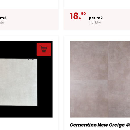
18.
90
 m2
per m2
btw
incl btw
Cementino New Greige 4