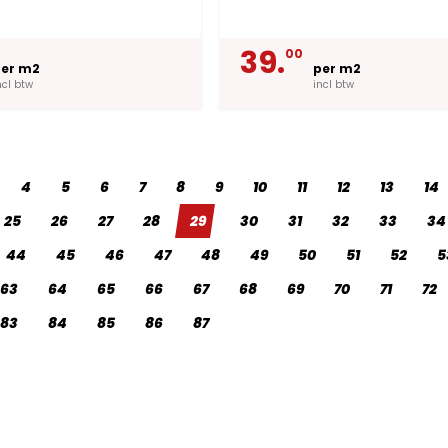
39.
00
er m2
per m2
ncl btw
incl btw
4
5
6
7
8
9
10
11
12
13
14
25
26
27
28
29
30
31
32
33
34
44
45
46
47
48
49
50
51
52
5
63
64
65
66
67
68
69
70
71
72
83
84
85
86
87