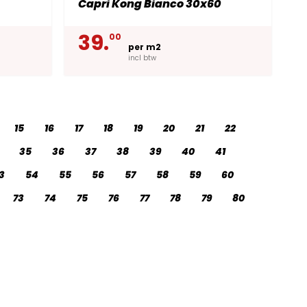
Capri Kong Bianco 30x60
39.
00
per m2
incl btw
15
16
17
18
19
20
21
22
35
36
37
38
39
40
41
3
54
55
56
57
58
59
60
73
74
75
76
77
78
79
80