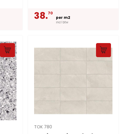
38.
70
per m2
incl btw
TOK 780