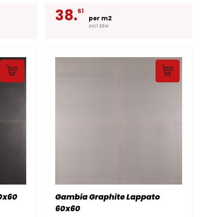
38.
61
per m2
incl btw
0x60
Gambia Graphite Lappato
60x60