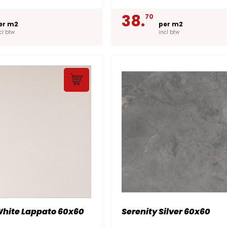
38.
70
er m2
per m2
cl btw
incl btw
hite Lappato 60x60
Serenity Silver 60x60