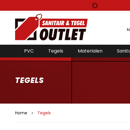
gels en sanitair van alle bekende merken!
PVC
Tegels
Materialen
Sanita
TEGELS
Home
Tegels