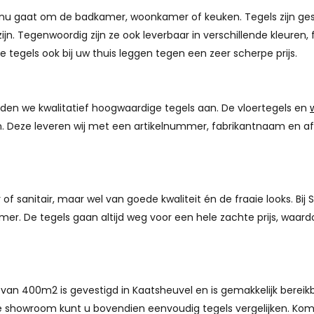
nu gaat om de badkamer, woonkamer of keuken. Tegels zijn gesch
zijn. Tegenwoordig zijn ze ook leverbaar in verschillende kleure
e tegels ook bij uw thuis leggen tegen een zeer scherpe prijs.
en we kwalitatief hoogwaardige tegels aan. De vloertegels en
ken. Deze leveren wij met een artikelnummer, fabrikantnaam en a
 sanitair, maar wel van goede kwaliteit én de fraaie looks. Bij S
amer. De tegels gaan altijd weg voor een hele zachte prijs, waa
van 400m2 is gevestigd in Kaatsheuvel en is gemakkelijk bereik
 showroom kunt u bovendien eenvoudig tegels vergelijken. Kom g