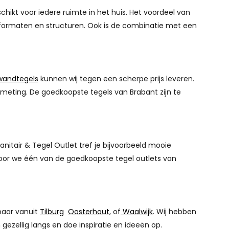
ikt voor iedere ruimte in het huis. Het voordeel van
n, formaten en structuren. Ook is de combinatie met een
wandtegels
kunnen wij tegen een scherpe prijs leveren.
fmeting. De goedkoopste tegels van Brabant zijn te
anitair & Tegel Outlet tref je bijvoorbeeld mooie
rdoor we één van de goedkoopste tegel outlets van
baar vanuit
Tilburg
Oosterhout
, of
Waalwijk
. Wij hebben
ezellig langs en doe inspiratie en ideeën op.