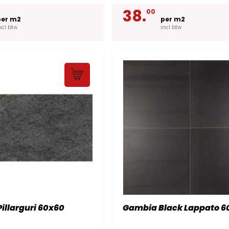
38.
00
per m2
per m2
ncl btw
incl btw
Pillarguri 60x60
Gambia Black Lappato 6