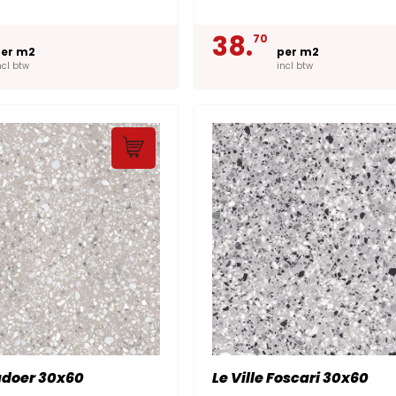
38.
70
er m2
per m2
ncl btw
incl btw
Badoer 30x60
Le Ville Foscari 30x60