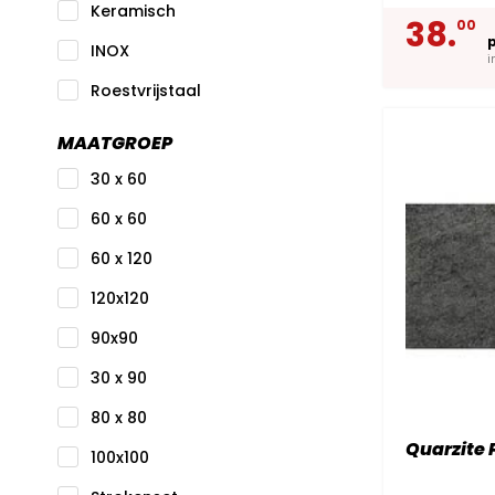
Keramisch
38.
00
INOX
i
Roestvrijstaal
MAATGROEP
30 x 60
60 x 60
60 x 120
120x120
90x90
30 x 90
80 x 80
Quarzite 
100x100