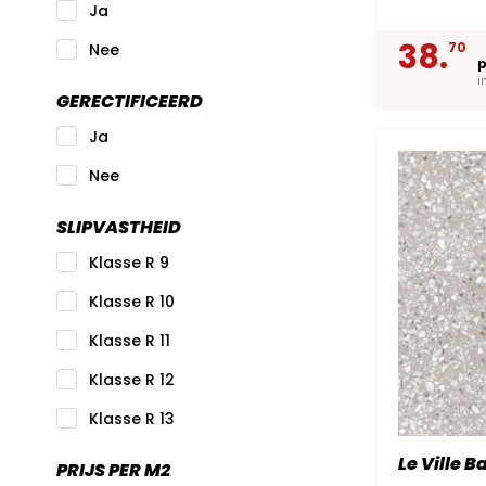
Ja
38.
70
Nee
p
i
GERECTIFICEERD
Ja
Nee
SLIPVASTHEID
Klasse R 9
Klasse R 10
Klasse R 11
Klasse R 12
Klasse R 13
Le Ville 
PRIJS PER M2