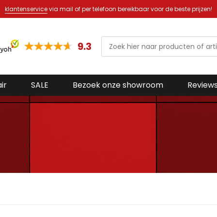
klantenservice
via mail of per telefoon bereikbaar voor de beste prijzen!
9.3
ir
SALE
Bezoek onze showroom
Review