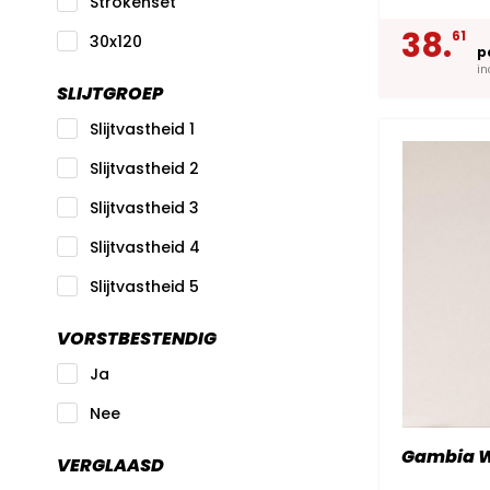
Strokenset
38.
61
30x120
p
in
SLIJTGROEP
Slijtvastheid 1
Slijtvastheid 2
Slijtvastheid 3
Slijtvastheid 4
Slijtvastheid 5
VORSTBESTENDIG
Ja
Nee
Gambia W
VERGLAASD