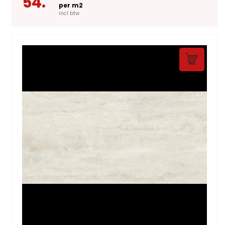
54.
per m2
incl btw