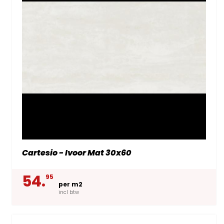
Cartesio - Ivoor Mat 30x60
54.
95
per m2
incl btw