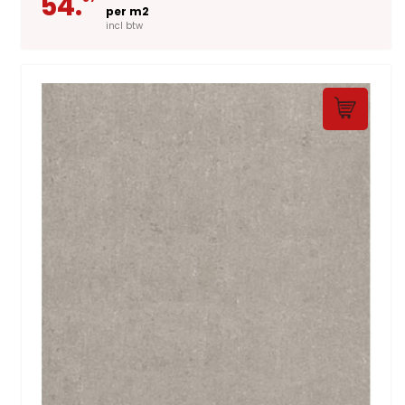
54.
per m2
incl btw