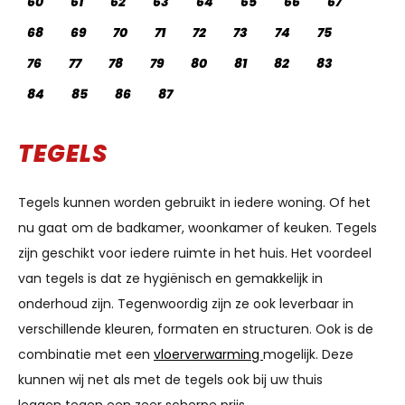
60
61
62
63
64
65
66
67
68
69
70
71
72
73
74
75
76
77
78
79
80
81
82
83
84
85
86
87
TEGELS
Tegels kunnen worden gebruikt in iedere woning. Of het
nu gaat om de badkamer, woonkamer of keuken. Tegels
zijn geschikt voor iedere ruimte in het huis. Het voordeel
van tegels is dat ze hygiënisch en gemakkelijk in
onderhoud zijn. Tegenwoordig zijn ze ook leverbaar in
verschillende kleuren, formaten en structuren. Ook is de
combinatie met een
vloerverwarming
mogelijk. Deze
kunnen wij net als met de tegels ook bij uw thuis
leggen tegen een zeer scherpe prijs.