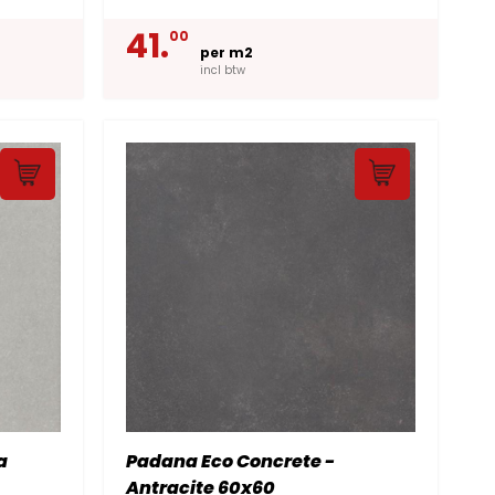
41.
00
per m2
incl btw
a
Padana Eco Concrete -
Antracite 60x60