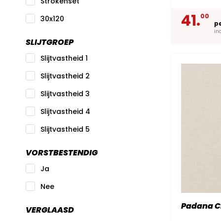
Strokenset
41.
00
30x120
p
in
SLIJTGROEP
Slijtvastheid 1
Slijtvastheid 2
Slijtvastheid 3
Slijtvastheid 4
Slijtvastheid 5
VORSTBESTENDIG
Ja
Nee
Padana Ci
VERGLAASD