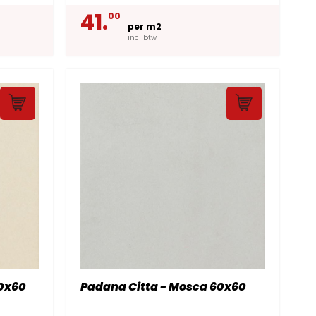
41.
00
per m2
incl btw
60x60
Padana Citta - Mosca 60x60