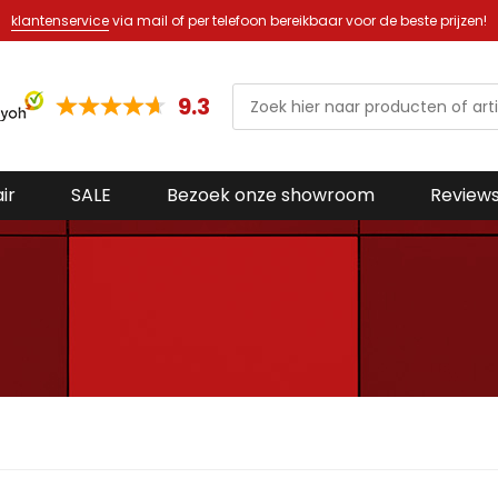
klantenservice
via mail of per telefoon bereikbaar voor de beste prijzen!
9.3
ir
SALE
Bezoek onze showroom
Review