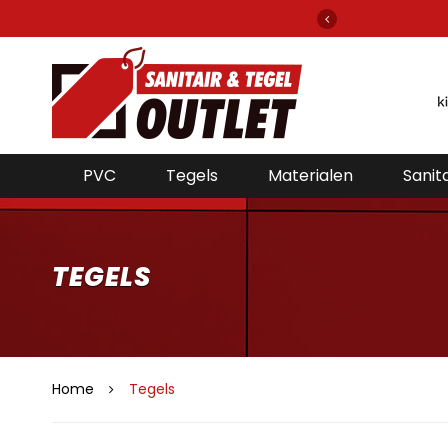
gels en sanitair van alle bekende merken!
PVC
Tegels
Materialen
Sanita
TEGELS
Home
Tegels