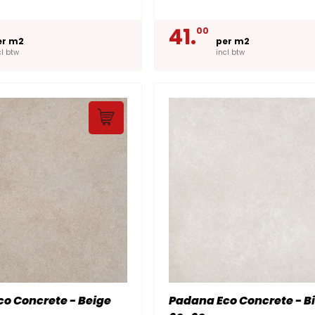
41.
00
er m2
per m2
cl btw
incl btw
o Concrete - Beige
Padana Eco Concrete - B