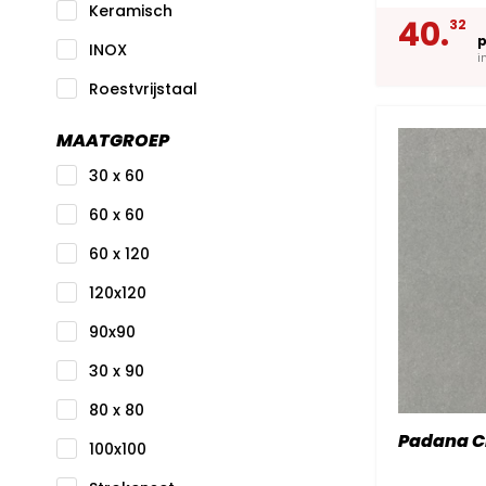
Keramisch
40.
32
p
INOX
i
Roestvrijstaal
MAATGROEP
30 x 60
60 x 60
60 x 120
120x120
90x90
30 x 90
80 x 80
Padana Ci
100x100