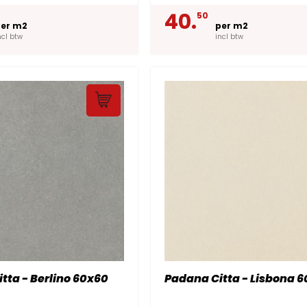
40.
50
er m2
per m2
ncl btw
incl btw
tta - Berlino 60x60
Padana Citta - Lisbona 