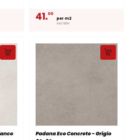
41.
00
per m2
incl btw
ianco
Padana Eco Concrete - Grigio