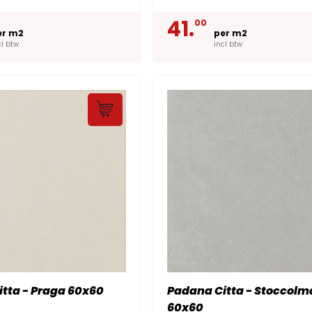
41.
00
er m2
per m2
cl btw
incl btw
tta - Praga 60x60
Padana Citta - Stoccolm
60x60