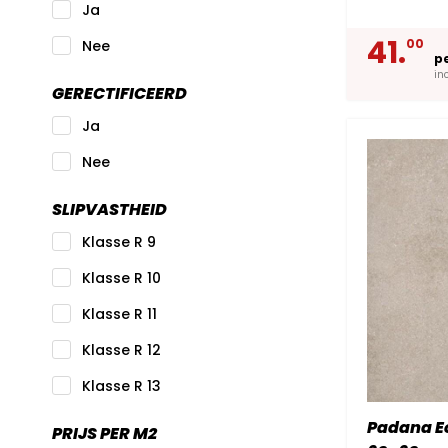
Ja
41.
00
Nee
p
in
GERECTIFICEERD
Ja
Nee
SLIPVASTHEID
Klasse R 9
Klasse R 10
Klasse R 11
Klasse R 12
Klasse R 13
Padana Ec
PRIJS PER M2