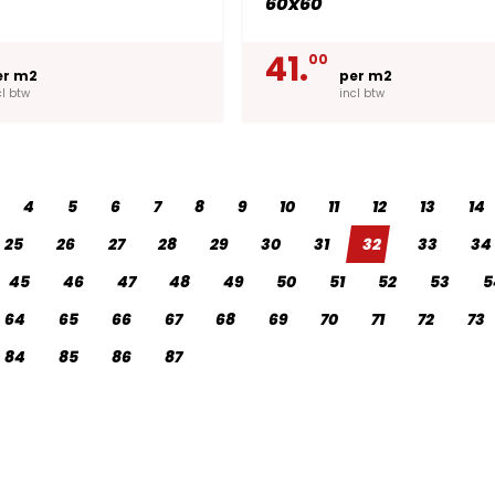
60x60
41.
00
er m2
per m2
cl btw
incl btw
4
5
6
7
8
9
10
11
12
13
14
25
26
27
28
29
30
31
32
33
34
45
46
47
48
49
50
51
52
53
5
64
65
66
67
68
69
70
71
72
73
84
85
86
87