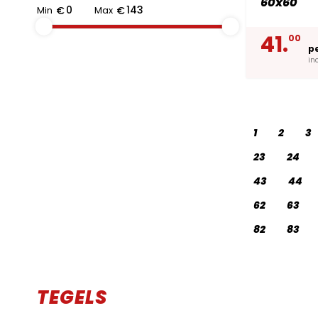
60x60
Min
€
Max
€
41.
00
p
in
1
2
3
23
24
43
44
62
63
82
83
TEGELS