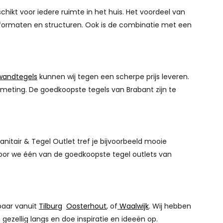
ikt voor iedere ruimte in het huis. Het voordeel van
n, formaten en structuren. Ook is de combinatie met een
wandtegels
kunnen wij tegen een scherpe prijs leveren.
fmeting. De goedkoopste tegels van Brabant zijn te
anitair & Tegel Outlet tref je bijvoorbeeld mooie
rdoor we één van de goedkoopste tegel outlets van
baar vanuit
Tilburg
Oosterhout
, of
Waalwijk
. Wij hebben
ezellig langs en doe inspiratie en ideeën op.