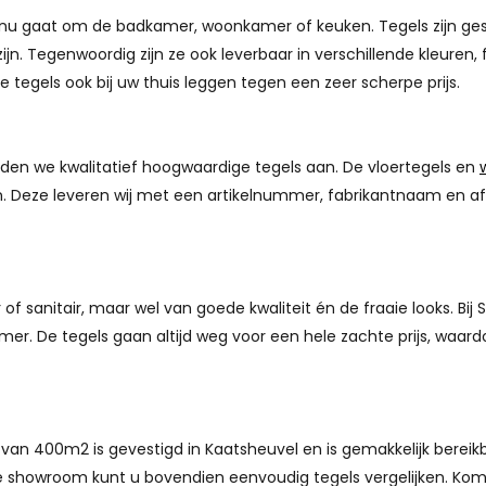
nu gaat om de badkamer, woonkamer of keuken. Tegels zijn gesch
zijn. Tegenwoordig zijn ze ook leverbaar in verschillende kleure
e tegels ook bij uw thuis leggen tegen een zeer scherpe prijs.
en we kwalitatief hoogwaardige tegels aan. De vloertegels en
ken. Deze leveren wij met een artikelnummer, fabrikantnaam en a
 sanitair, maar wel van goede kwaliteit én de fraaie looks. Bij S
amer. De tegels gaan altijd weg voor een hele zachte prijs, waa
van 400m2 is gevestigd in Kaatsheuvel en is gemakkelijk bereik
 showroom kunt u bovendien eenvoudig tegels vergelijken. Kom g