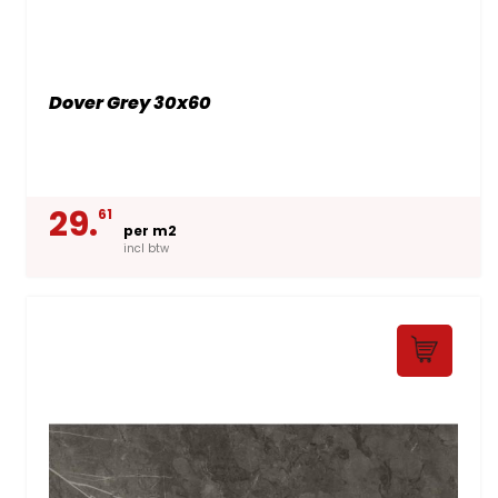
Dover Grey 30x60
29.
61
per m2
incl btw