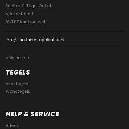
Sanitair & Tegel Outlet
Verzetstraat 9
5171 PT Kaatsheuvel
info@sanitairentegeloutlet.nl
Volg ons op
TEGELS
Vloertegels
Wandtegels
HELP & SERVICE
Advies