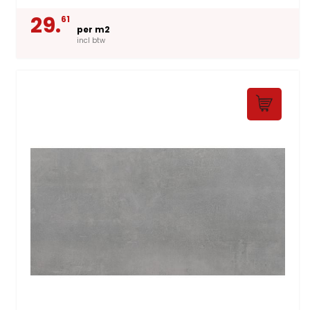
29.
61
per m2
incl btw