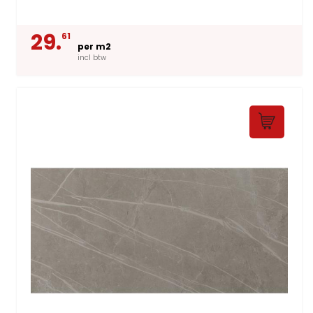
29.
61
per m2
incl btw