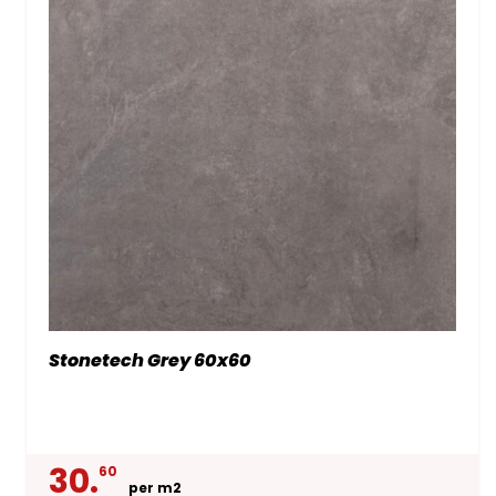
Stonetech Grey 60x60
30.
60
per m2