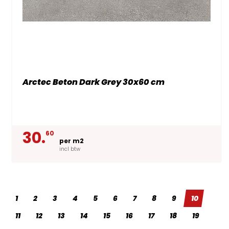
Arctec Beton Dark Grey 30x60 cm
30.
60
per m2
incl btw
1
2
3
4
5
6
7
8
9
10
11
12
13
14
15
16
17
18
19