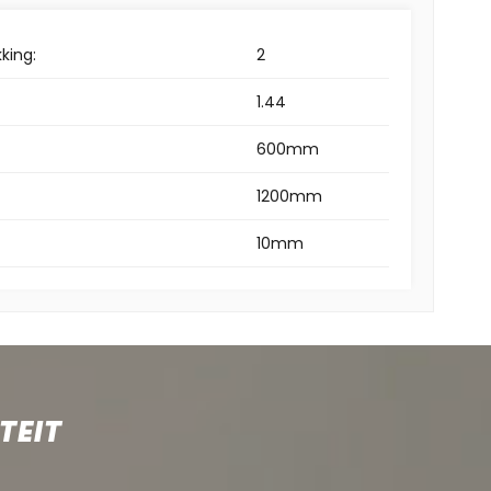
king:
2
1.44
600mm
1200mm
10mm
TEIT