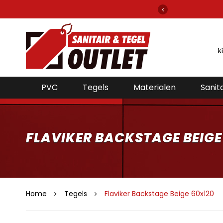
gels en sanitair van alle bekende merken!
PVC
Tegels
Materialen
Sanita
FLAVIKER BACKSTAGE BEIGE
Home
Tegels
Flaviker Backstage Beige 60x120