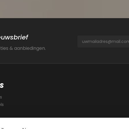
ieuwsbrief
cties & aanbiedingen.
S
s
ls