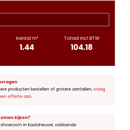
Aantal m²
Totaal incl BTW
1.44
104.18
nvragen
ere producten bestellen of grotere aantallen,
vraag
een offerte aan
.
 komen kijken?
 showroom in Kaatsheuvel, voldoende