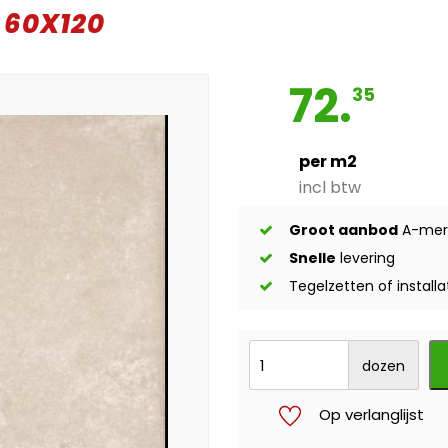
 60X120
72.
35
per m2
incl btw
Groot aanbod
A-mer
Snelle
levering
Tegelzetten of installa
dozen
Op verlanglijst