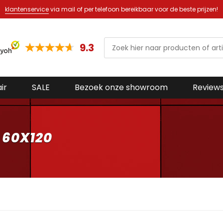
klantenservice
via mail of per telefoon bereikbaar voor de beste prijzen!
9.3
ir
SALE
Bezoek onze showroom
Review
 60X120