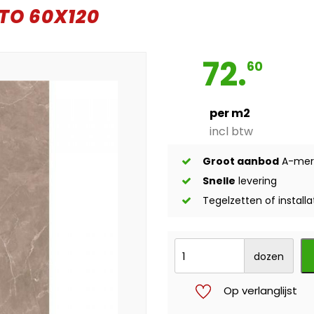
TO 60X120
72.
60
per m2
incl btw
Groot aanbod
A-mer
Snelle
levering
Tegelzetten of installa
dozen
Op verlanglijst