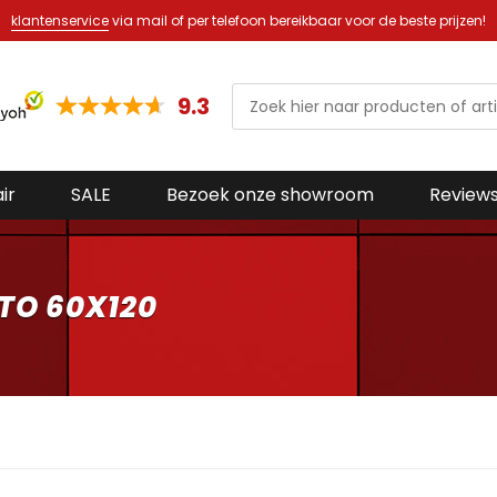
klantenservice
via mail of per telefoon bereikbaar voor de beste prijzen!
9.3
ir
SALE
Bezoek onze showroom
Review
TO 60X120