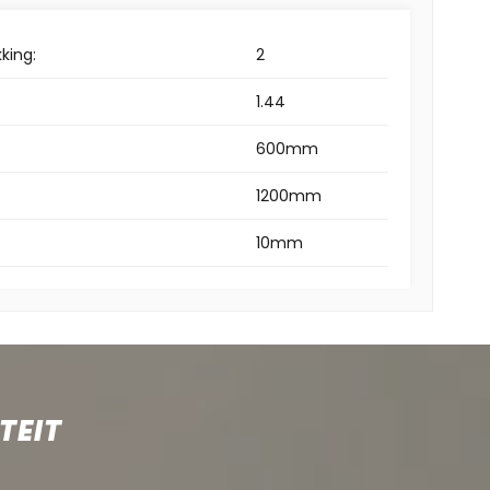
king:
2
1.44
600mm
1200mm
10mm
TEIT