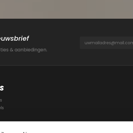
ieuwsbrief
cties & aanbiedingen.
S
s
ls