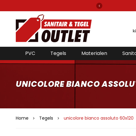
gels en sanitair van alle bekende merken!
PVC
Tegels
Materialen
Sanita
UNICOLORE BIANCO ASSOLU
Home
Tegels
unicolore bianco assoluto 60x120