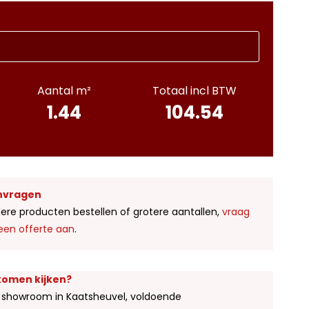
Aantal m²
Totaal incl BTW
1.44
104.54
nvragen
ere producten bestellen of grotere aantallen,
vraag
een offerte aan
.
 komen kijken?
 showroom in Kaatsheuvel, voldoende