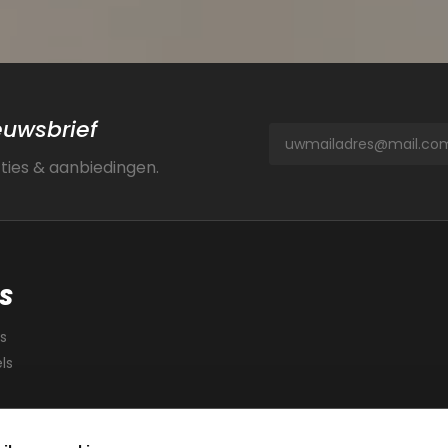
ieuwsbrief
cties & aanbiedingen.
S
s
ls