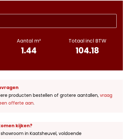
Aantal m²
Totaal incl BTW
1.44
104.18
nvragen
ere producten bestellen of grotere aantallen,
vraag
een offerte aan
.
 komen kijken?
 showroom in Kaatsheuvel, voldoende