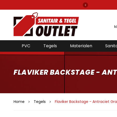
gels en sanitair van alle bekende merken!
PVC
Tegels
Materialen
Sanita
FLAVIKER BACKSTAGE - ANT
Home
Tegels
Flaviker Backstage - Antraciet Gr