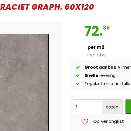
RACIET GRAPH. 60X120
72.
35
per m2
incl btw
Groot aanbod
A-mer
Snelle
levering
Tegelzetten of installa
dozen
Op verlanglijst