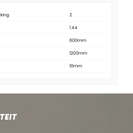
king:
2
1.44
600mm
1200mm
10mm
TEIT