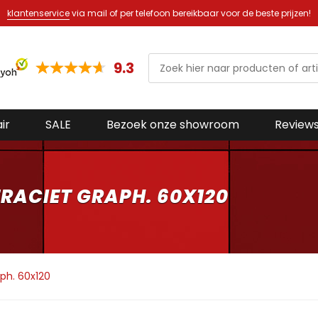
klantenservice
via mail of per telefoon bereikbaar voor de beste prijzen!
9.3
ir
SALE
Bezoek onze showroom
Review
RACIET GRAPH. 60X120
aph. 60x120