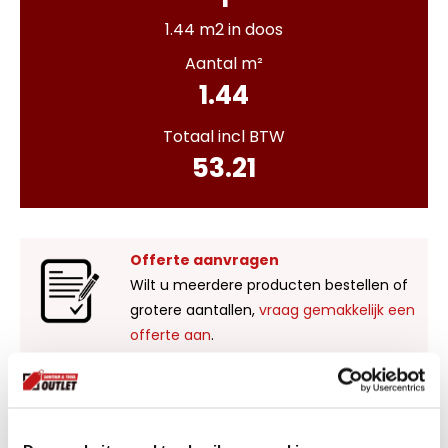
1.44 m2 in doos
Aantal m²
1.44
Totaal incl BTW
53.21
Offerte aanvragen
Wilt u meerdere producten bestellen of
grotere aantallen,
vraag gemakkelijk een
offerte aan
.
Liever zelf komen kijken?
Bezoek onze showroom in Kaatsheuvel,