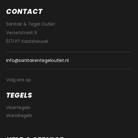
CONTACT
Sanitair & Tegel Outlet
Verzetstraat 9
5171 PT Kaatsheuvel
info@sanitairentegeloutlet.nl
Volg ons op
TEGELS
Vloertegels
Wandtegels