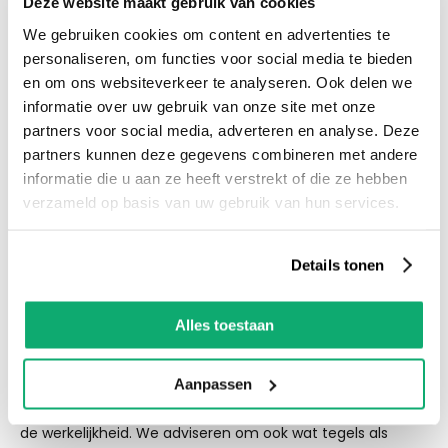
Deze website maakt gebruik van cookies
voldoende parkeergelegenheid en ruime
We gebruiken cookies om content en advertenties te
voorraad! Het is nu ook mogelijk om in de
personaliseren, om functies voor social media te bieden
winkel te kijken via Street View!
en om ons websiteverkeer te analyseren. Ook delen we
informatie over uw gebruik van onze site met onze
Productspecificaties
partners voor social media, adverteren en analyse. Deze
partners kunnen deze gegevens combineren met andere
Let op! Over gebleven tegels mogen niet retour! De
informatie die u aan ze heeft verstrekt of die ze hebben
kleur van de tegel op de afbeelding kan altijd iets
verzameld op basis van uw gebruik van hun services.
afwijken van de werkelijkheid. We adviseren om ook
wat tegels als reserve te houden als er een keer
Details tonen
schade of breuk is.
Alles toestaan
Eigenschappen
Let op! Over gebleven tegels mogen niet retour! De kleur
Aanpassen
van de tegel op de afbeelding kan altijd iets afwijken van
de werkelijkheid. We adviseren om ook wat tegels als