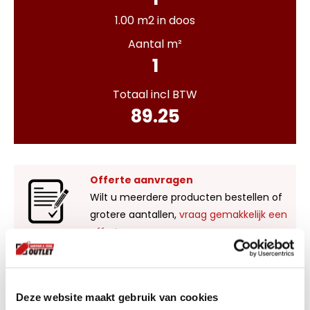
1.00 m2 in doos
Aantal m²
1
Totaal incl BTW
89.25
Offerte aanvragen
Wilt u meerdere producten bestellen of
grotere aantallen,
vraag gemakkelijk een
offerte aan
.
Liever zelf komen kijken?
Deze website maakt gebruik van cookies
Bezoek onze showroom in Kaatsheuvel,