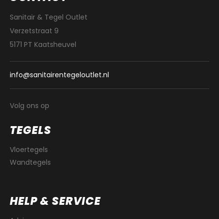
Sanitair & Tegel Outlet
Verzetstraat 9
5171 PT Kaatsheuvel
info@sanitairentegeloutlet.nl
Volg ons op
TEGELS
Vloertegels
Wandtegels
HELP & SERVICE