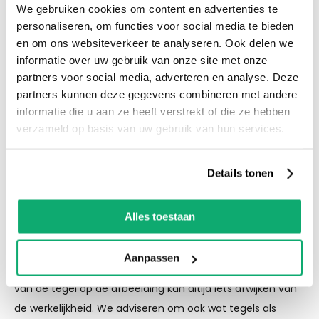
voldoende parkeergelegenheid en ruime
We gebruiken cookies om content en advertenties te
voorraad! Het is nu ook mogelijk om in de
personaliseren, om functies voor social media te bieden
en om ons websiteverkeer te analyseren. Ook delen we
winkel te kijken via Street View!
informatie over uw gebruik van onze site met onze
partners voor social media, adverteren en analyse. Deze
Productspecificaties
partners kunnen deze gegevens combineren met andere
informatie die u aan ze heeft verstrekt of die ze hebben
Let op! Over gebleven tegels mogen niet retour! De
verzameld op basis van uw gebruik van hun services.
kleur van de tegel op de afbeelding kan altijd iets
afwijken van de werkelijkheid. We adviseren om ook
wat tegels als reserve te houden als er een keer
Details tonen
schade of breuk is.
Alles toestaan
Eigenschappen
Aanpassen
Let op! Over gebleven tegels mogen niet retour! De kleur
van de tegel op de afbeelding kan altijd iets afwijken van
de werkelijkheid. We adviseren om ook wat tegels als