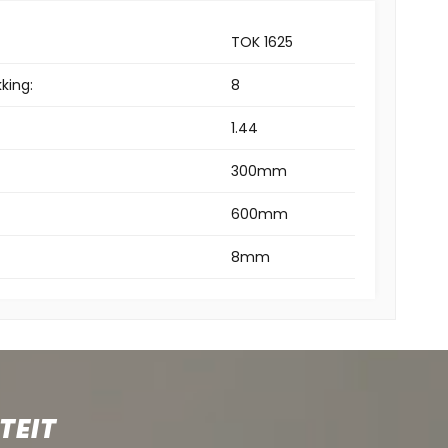
TOK 1625
king:
8
1.44
300mm
600mm
8mm
TEIT