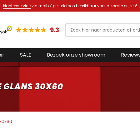
klantenservice
via mail of per telefoon bereikbaar voor de beste prijzen!
9.3
ir
SALE
Bezoek onze showroom
Review
 GLANS 30X60
30x60