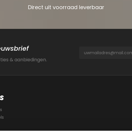
Direct uit voorraad leverbaar
ieuwsbrief
cties & aanbiedingen.
S
s
ls