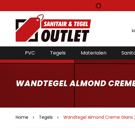
gels en sanitair van alle bekende merken!
PVC
Tegels
Materialen
Sanita
WANDTEGEL ALMOND CREME
Home
Tegels
Wandtegel Almond Creme Glans 