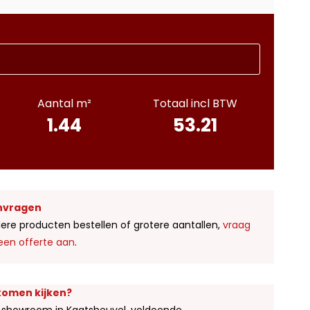
Aantal m²
Totaal incl BTW
1.44
53.21
nvragen
ere producten bestellen of grotere aantallen,
vraag
een offerte aan
.
 komen kijken?