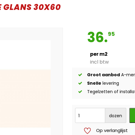
 GLANS 30X60
36.
95
per m2
incl btw
Groot aanbod
A-mer
Snelle
levering
Tegelzetten of installa
dozen
Op verlanglijst