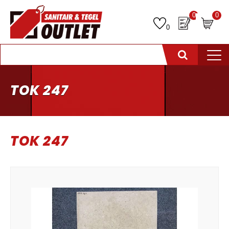
0
0
0
TOK 247
TOK 247