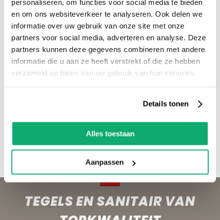
personaliseren, om functies voor social media te bieden
Bezoek onze showroom in Kaatsheuvel,
en om ons websiteverkeer te analyseren. Ook delen we
voldoende parkeergelegenheid en ruime
informatie over uw gebruik van onze site met onze
voorraad! Het is nu ook mogelijk om in de
partners voor social media, adverteren en analyse. Deze
winkel te kijken via Street View!
partners kunnen deze gegevens combineren met andere
informatie die u aan ze heeft verstrekt of die ze hebben
verzameld op basis van uw gebruik van hun services.
Productspecificaties
Let op! Over gebleven tegels mogen niet retour! De
Details tonen
kleur van de tegel op de afbeelding kan altijd iets
afwijken van de werkelijkheid. We adviseren om ook
Alles toestaan
wat tegels als reserve te houden als er een keer
schade of breuk is.
Aanpassen
TEGELS EN SANITAIR VAN