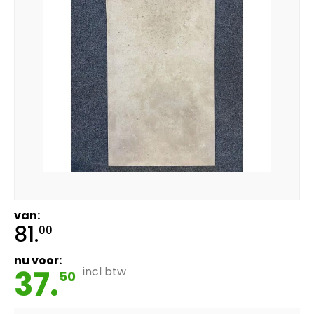
van:
81.
00
nu voor:
37.
incl btw
50