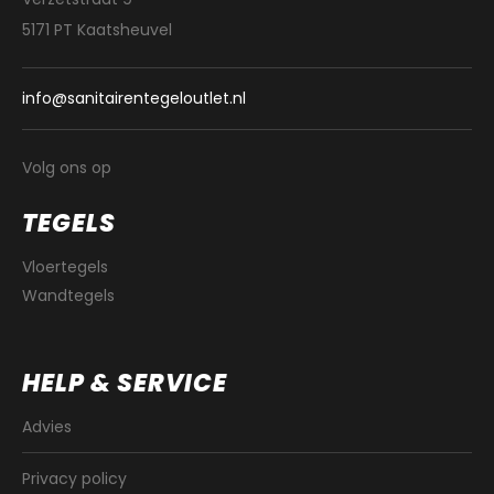
5171 PT Kaatsheuvel
info@sanitairentegeloutlet.nl
Volg ons op
TEGELS
Vloertegels
Wandtegels
HELP & SERVICE
Advies
Privacy policy