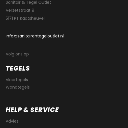
Sanitair & Tegel Outlet
Verzetstraat 9
5171 PT Kaatsheuvel
info@sanitairentegeloutlet.nl
Volg ons op
TEGELS
Vloertegels
Wandtegels
HELP & SERVICE
Advies