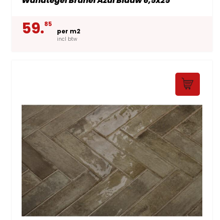
Wandtegel Brunei Azul Blauw 6,5x25
59.
85
per m2
incl btw