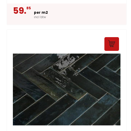
59.
85
per m2
incl btw