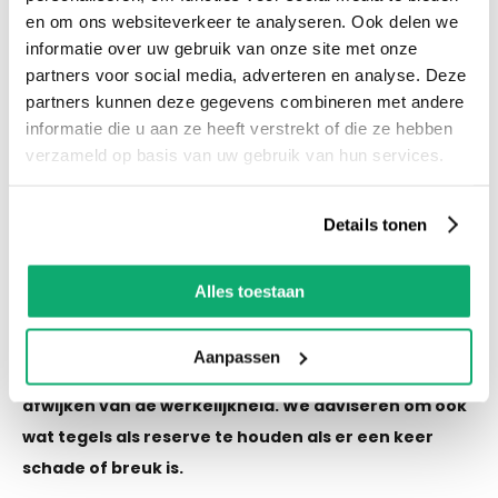
en om ons websiteverkeer te analyseren. Ook delen we
Productspecificaties
informatie over uw gebruik van onze site met onze
Let op! Over gebleven tegels mogen niet retour!
partners voor social media, adverteren en analyse. Deze
De kleur van de tegel op de afbeelding kan altijd
partners kunnen deze gegevens combineren met andere
informatie die u aan ze heeft verstrekt of die ze hebben
iets afwijken van de werkelijkheid. We adviseren
verzameld op basis van uw gebruik van hun services.
om ook wat tegels als reserve te houden als er
een keer schade of breuk is.
Details tonen
Eigenschappen
Alles toestaan
Let op! Over gebleven tegels mogen niet retour! De
Aanpassen
kleur van de tegel op de afbeelding kan altijd iets
afwijken van de werkelijkheid. We adviseren om ook
wat tegels als reserve te houden als er een keer
schade of breuk is.