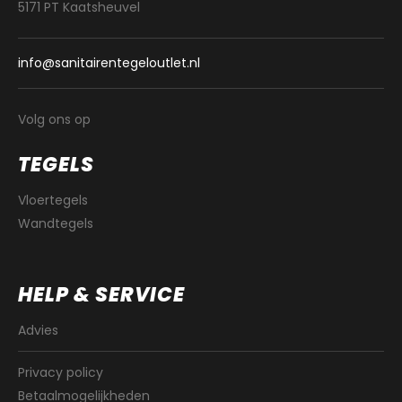
5171 PT Kaatsheuvel
info@sanitairentegeloutlet.nl
Volg ons op
TEGELS
Vloertegels
Wandtegels
HELP & SERVICE
Advies
Privacy policy
Betaalmogelijkheden