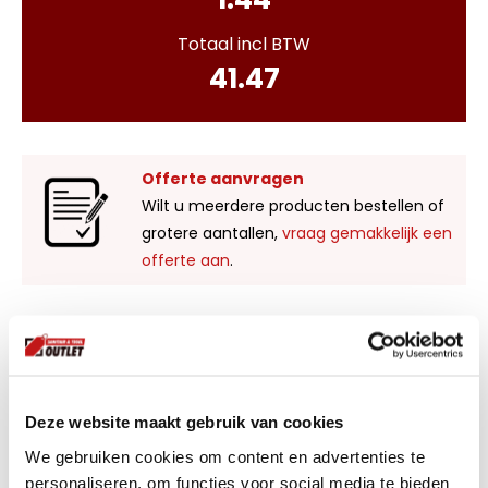
Totaal incl BTW
41.47
Offerte aanvragen
Wilt u meerdere producten bestellen of
grotere aantallen,
vraag gemakkelijk een
offerte aan
.
Liever zelf komen kijken?
Bezoek onze showroom in Kaatsheuvel,
voldoende parkeergelegenheid en ruime
Deze website maakt gebruik van cookies
voorraad! Het is nu ook mogelijk om in de
winkel te kijken via Street View!
We gebruiken cookies om content en advertenties te
personaliseren, om functies voor social media te bieden