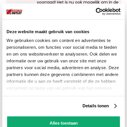
voorraad! Het is nu ook mogelijk om in de
winkel te kijken via Street View!
Productspecificaties
Deze website maakt gebruik van cookies
Let op! Over gebleven tegels mogen niet retour!
We gebruiken cookies om content en advertenties te
De kleur van de tegel op de afbeelding kan altijd
personaliseren, om functies voor social media te bieden
iets afwijken van de werkelijkheid. We adviseren
en om ons websiteverkeer te analyseren. Ook delen we
om ook wat tegels als reserve te houden als er
informatie over uw gebruik van onze site met onze
partners voor social media, adverteren en analyse. Deze
een keer schade of breuk is.
partners kunnen deze gegevens combineren met andere
informatie die u aan ze heeft verstrekt of die ze hebben
verzameld op basis van uw gebruik van hun services.
Eigenschappen
Details tonen
Let op! Over gebleven tegels mogen niet retour! De
kleur van de tegel op de afbeelding kan altijd iets
afwijken van de werkelijkheid. We adviseren om ook
Alles toestaan