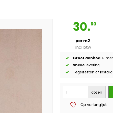
30.
60
per m2
incl btw
Groot aanbod
A-mer
Snelle
levering
Tegelzetten of installa
dozen
Op verlanglijst