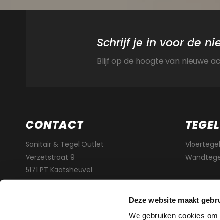
Schrijf je in voor de n
Blijf op de hoogte van nieuwe a
CONTACT
TEGEL
Sanitair & Tegel Outlet
Vloertegel
Verzetstraat 9
Wandtege
5171 PT Kaatsheuvel
info@sanitairentegeloutlet.nl
Deze website maakt gebru
We gebruiken cookies om c