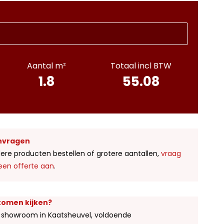
Aantal m²
Totaal incl BTW
1.8
55.08
nvragen
ere producten bestellen of grotere aantallen,
vraag
een offerte aan
.
 komen kijken?
 showroom in Kaatsheuvel, voldoende