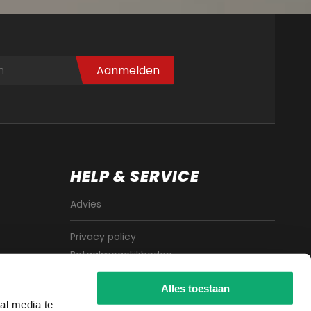
Aanmelden
HELP & SERVICE
Advies
Privacy policy
Betaalmogelijkheden
Algemene voorwaarden
Alles toestaan
Sitemap
al media te
Cookies