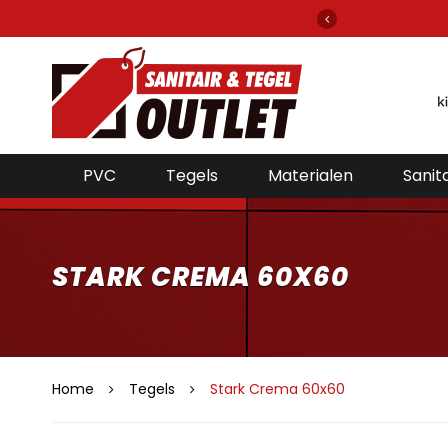
elefoon bereikbaar voor de beste prijzen!
PVC
Tegels
Materialen
Sanita
STARK CREMA 60X60
Home
Tegels
Stark Crema 60x60