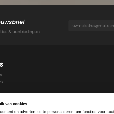
ieuwsbrief
cties & aanbiedingen.
S
s
ls
ik van cookies
ontent en advertenties te personaliseren, om functies voor soci