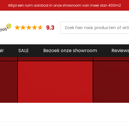
Altijd een ruim aanbod in onze showroom van meer dan 400m2
9.3
ir
SALE
Bezoek onze showroom
Review