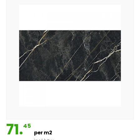
71.
45
per m2