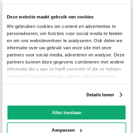
Liever zelf komen kijken?
Bezoek onze showroom in Kaatsheuvel,
Deze website maakt gebruik van cookies
voldoende parkeergelegenheid en ruime
We gebruiken cookies om content en advertenties te
voorraad! Het is nu ook mogelijk om in de
personaliseren, om functies voor social media te bieden
winkel te kijken via Street View!
en om ons websiteverkeer te analyseren. Ook delen we
informatie over uw gebruik van onze site met onze
partners voor social media, adverteren en analyse. Deze
Eigenschappen
partners kunnen deze gegevens combineren met andere
informatie die u aan ze heeft verstrekt of die ze hebben
verzameld op basis van uw gebruik van hun services.
Product eigenschappen
Details tonen
Artikelnummer:
TOK 852
Alles toestaan
Hoogte:
600mm
Aanpassen
Breedte:
1200mm