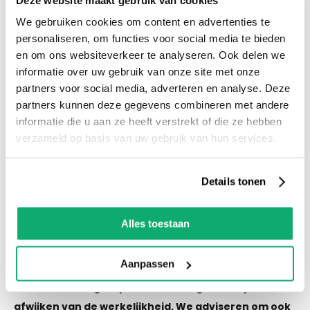
voorraad! Het is nu ook mogelijk om in de
We gebruiken cookies om content en advertenties te
winkel te kijken via Street View!
personaliseren, om functies voor social media te bieden
en om ons websiteverkeer te analyseren. Ook delen we
informatie over uw gebruik van onze site met onze
Productspecificaties
partners voor social media, adverteren en analyse. Deze
Let op! Over gebleven tegels mogen niet retour!
partners kunnen deze gegevens combineren met andere
De kleur van de tegel op de afbeelding kan altijd
informatie die u aan ze heeft verstrekt of die ze hebben
iets afwijken van de werkelijkheid. We adviseren
verzameld op basis van uw gebruik van hun services.
om ook wat tegels als reserve te houden als er
een keer schade of breuk is.
Details tonen
Alles toestaan
Eigenschappen
Aanpassen
Let op! Over gebleven tegels mogen niet retour! De
kleur van de tegel op de afbeelding kan altijd iets
afwijken van de werkelijkheid. We adviseren om ook