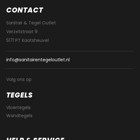
CONTACT
Sanitair & Tegel Outlet
Verzetstraat 9
5171 PT Kaatsheuvel
info@sanitairentegeloutlet.nl
Volg ons op
TEGELS
Vloertegels
Wandtegels