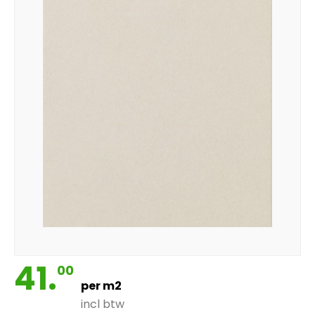
41.
00
per m2
incl btw