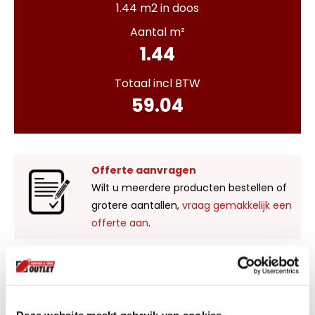
1.44 m2 in doos
Aantal m²
1.44
Totaal incl BTW
59.04
Offerte aanvragen
Wilt u meerdere producten bestellen of
grotere aantallen,
vraag gemakkelijk een
offerte aan
.
Liever zelf komen kijken?
Bezoek onze showroom in Kaatsheuvel,
voldoende parkeergelegenheid en ruime
Deze website maakt gebruik van cookies