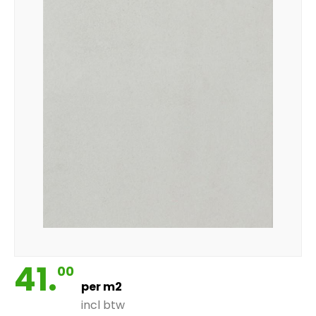
41.
00
per m2
incl btw