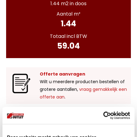
1.44 m2 in doos
Aantal m²
1.44
Totaal incl BTW
59.04
Offerte aanvragen
Wilt u meerdere producten bestellen of
grotere aantallen,
vraag gemakkelijk een
offerte aan
.
Liever zelf komen kijken?
Bezoek onze showroom in Kaatsheuvel,
voldoende parkeergelegenheid en ruime
Deze website maakt gebruik van cookies