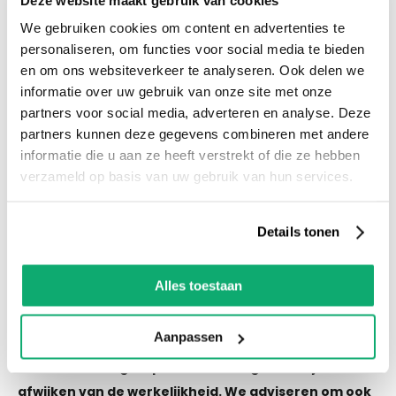
voorraad! Het is nu ook mogelijk om in de
We gebruiken cookies om content en advertenties te
winkel te kijken via Street View!
personaliseren, om functies voor social media te bieden
en om ons websiteverkeer te analyseren. Ook delen we
informatie over uw gebruik van onze site met onze
Productspecificaties
partners voor social media, adverteren en analyse. Deze
Let op! Over gebleven tegels mogen niet retour!
partners kunnen deze gegevens combineren met andere
De kleur van de tegel op de afbeelding kan altijd
informatie die u aan ze heeft verstrekt of die ze hebben
iets afwijken van de werkelijkheid. We adviseren
verzameld op basis van uw gebruik van hun services.
om ook wat tegels als reserve te houden als er
een keer schade of breuk is.
Details tonen
Alles toestaan
Eigenschappen
Aanpassen
Let op! Over gebleven tegels mogen niet retour! De
kleur van de tegel op de afbeelding kan altijd iets
afwijken van de werkelijkheid. We adviseren om ook