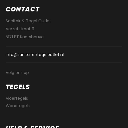
CONTACT
Sanitair & Tegel Outlet
Verzetstraat 9
5171 PT Kaatsheuvel
info@sanitairentegeloutlet.nl
Volg ons op
TEGELS
Vloertegels
Wandtegels