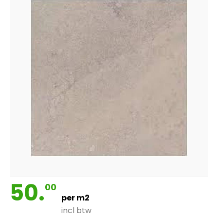
50.
00
per m2
incl btw