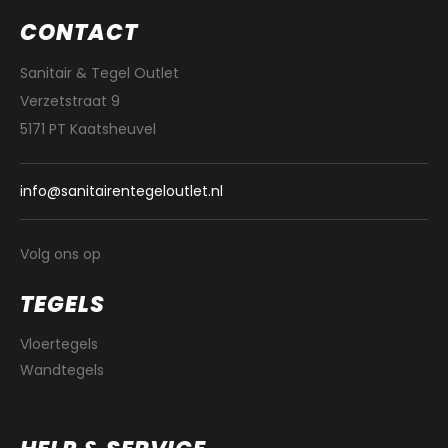
CONTACT
Sanitair & Tegel Outlet
Verzetstraat 9
5171 PT Kaatsheuvel
info@sanitairentegeloutlet.nl
Volg ons op
TEGELS
Vloertegels
Wandtegels