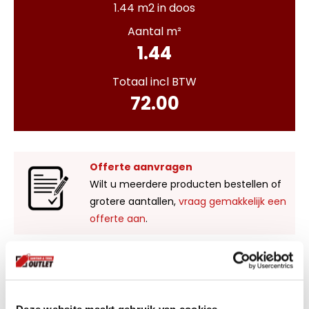
1.44 m2 in doos
Aantal m²
1.44
Totaal incl BTW
72.00
Offerte aanvragen
Wilt u meerdere producten bestellen of
grotere aantallen,
vraag gemakkelijk een
offerte aan
.
Liever zelf komen kijken?
Bezoek onze showroom in Kaatsheuvel,
voldoende parkeergelegenheid en ruime
Deze website maakt gebruik van cookies