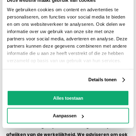
voorraad! Het is nu ook mogelijk om in de
We gebruiken cookies om content en advertenties te
winkel te kijken via Street View!
personaliseren, om functies voor social media te bieden
en om ons websiteverkeer te analyseren. Ook delen we
informatie over uw gebruik van onze site met onze
Productspecificaties
partners voor social media, adverteren en analyse. Deze
Let op! Over gebleven tegels mogen niet retour!
partners kunnen deze gegevens combineren met andere
De kleur van de tegel op de afbeelding kan altijd
informatie die u aan ze heeft verstrekt of die ze hebben
iets afwijken van de werkelijkheid. We adviseren
verzameld op basis van uw gebruik van hun services.
om ook wat tegels als reserve te houden als er
een keer schade of breuk is.
Details tonen
Alles toestaan
Eigenschappen
Aanpassen
Let op! Over gebleven tegels mogen niet retour! De
kleur van de tegel op de afbeelding kan altijd iets
afwijken van de werkelijkheid. We adviseren om ook