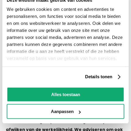
voorraad! Het is nu ook mogelijk om in de
We gebruiken cookies om content en advertenties te
winkel te kijken via Street View!
personaliseren, om functies voor social media te bieden
en om ons websiteverkeer te analyseren. Ook delen we
informatie over uw gebruik van onze site met onze
Productspecificaties
partners voor social media, adverteren en analyse. Deze
Let op! Over gebleven tegels mogen niet retour!
partners kunnen deze gegevens combineren met andere
De kleur van de tegel op de afbeelding kan altijd
informatie die u aan ze heeft verstrekt of die ze hebben
iets afwijken van de werkelijkheid. We adviseren
verzameld op basis van uw gebruik van hun services.
om ook wat tegels als reserve te houden als er
een keer schade of breuk is.
Details tonen
Alles toestaan
Eigenschappen
Aanpassen
Let op! Over gebleven tegels mogen niet retour! De
kleur van de tegel op de afbeelding kan altijd iets
afwijken van de werkelijkheid. We adviseren om ook