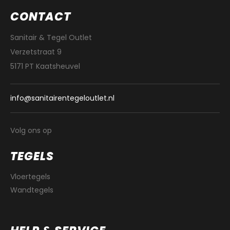
CONTACT
Sanitair & Tegel Outlet
Verzetstraat 9
5171 PT Kaatsheuvel
info@sanitairentegeloutlet.nl
Volg ons op
TEGELS
Vloertegels
Wandtegels