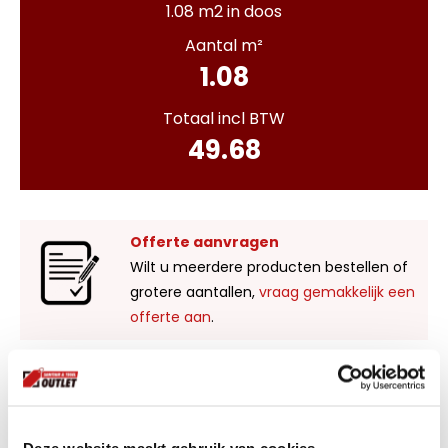
1.08 m2 in doos
Aantal m²
1.08
Totaal incl BTW
49.68
Offerte aanvragen
Wilt u meerdere producten bestellen of
grotere aantallen,
vraag gemakkelijk een
offerte aan
.
Liever zelf komen kijken?
Bezoek onze showroom in Kaatsheuvel,
voldoende parkeergelegenheid en ruime
Deze website maakt gebruik van cookies