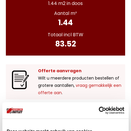
1.44 m2 in doos
Aantal m²
1.44
Totaal incl BTW
83.52
Offerte aanvragen
Wilt u meerdere producten bestellen of
grotere aantallen,
vraag gemakkelijk een
offerte aan
.
Liever zelf komen kijken?
Bezoek onze showroom in Kaatsheuvel,
voldoende parkeergelegenheid en ruime
Deze website maakt gebruik van cookies