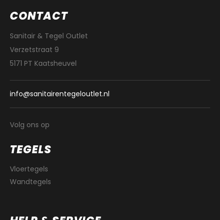
CONTACT
Sanitair & Tegel Outlet
Verzetstraat 9
5171 PT Kaatsheuvel
info@sanitairentegeloutlet.nl
Volg ons op
TEGELS
Vloertegels
Wandtegels