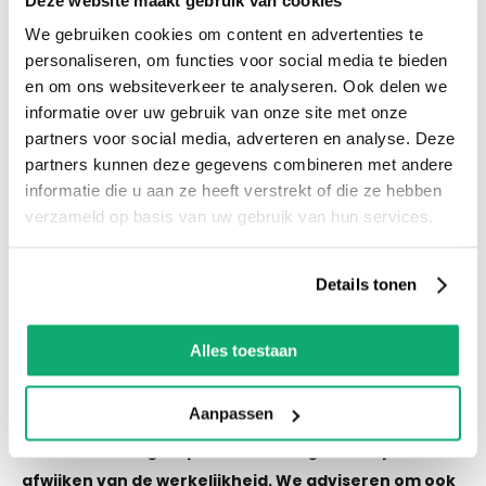
voorraad! Het is nu ook mogelijk om in de
We gebruiken cookies om content en advertenties te
winkel te kijken via Street View!
personaliseren, om functies voor social media te bieden
en om ons websiteverkeer te analyseren. Ook delen we
informatie over uw gebruik van onze site met onze
Productspecificaties
partners voor social media, adverteren en analyse. Deze
Let op! Over gebleven tegels mogen niet retour!
partners kunnen deze gegevens combineren met andere
De kleur van de tegel op de afbeelding kan altijd
informatie die u aan ze heeft verstrekt of die ze hebben
iets afwijken van de werkelijkheid. We adviseren
verzameld op basis van uw gebruik van hun services.
om ook wat tegels als reserve te houden als er
een keer schade of breuk is.
Details tonen
Alles toestaan
Eigenschappen
Aanpassen
Let op! Over gebleven tegels mogen niet retour! De
kleur van de tegel op de afbeelding kan altijd iets
afwijken van de werkelijkheid. We adviseren om ook