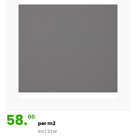
58.
00
per m2
incl btw