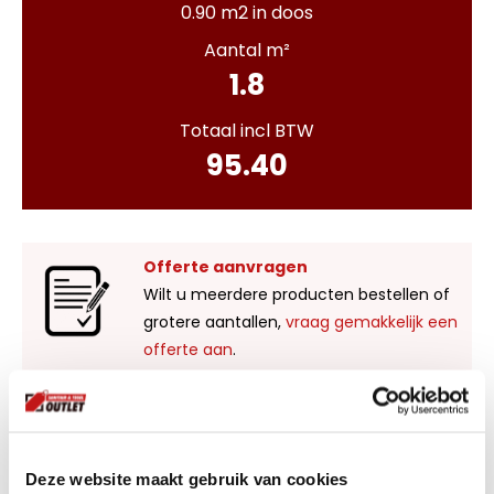
0.90 m2 in doos
Aantal m²
1.8
Totaal incl BTW
95.40
Offerte aanvragen
Wilt u meerdere producten bestellen of
grotere aantallen,
vraag gemakkelijk een
offerte aan
.
Liever zelf komen kijken?
Bezoek onze showroom in Kaatsheuvel,
Deze website maakt gebruik van cookies
voldoende parkeergelegenheid en ruime