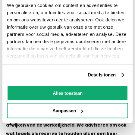
We gebruiken cookies om content en advertenties te
voorraad! Het is nu ook mogelijk om in de
personaliseren, om functies voor social media te bieden
winkel te kijken via Street View!
en om ons websiteverkeer te analyseren. Ook delen we
informatie over uw gebruik van onze site met onze
Productspecificaties
partners voor social media, adverteren en analyse. Deze
partners kunnen deze gegevens combineren met andere
Let op! Over gebleven tegels mogen niet retour!
informatie die u aan ze heeft verstrekt of die ze hebben
De kleur van de tegel op de afbeelding kan altijd
verzameld op basis van uw gebruik van hun services.
iets afwijken van de werkelijkheid. We adviseren
om ook wat tegels als reserve te houden als er
Details tonen
een keer schade of breuk is.
Alles toestaan
Eigenschappen
Let op! Over gebleven tegels mogen niet retour! De
Aanpassen
kleur van de tegel op de afbeelding kan altijd iets
afwijken van de werkelijkheid. We adviseren om ook
wat tegels als reserve te houden als er een keer