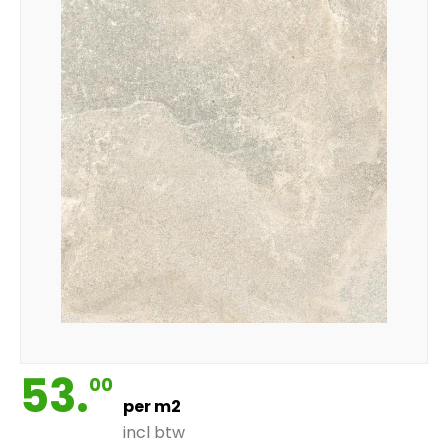
53.
00
per m2
incl btw