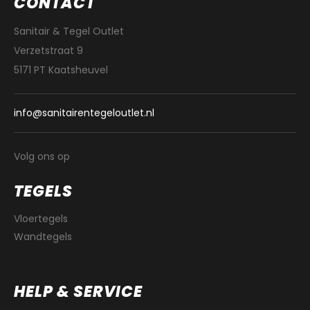
CONTACT
Sanitair & Tegel Outlet
Verzetstraat 9
5171 PT Kaatsheuvel
info@sanitairentegeloutlet.nl
Volg ons op
TEGELS
Vloertegels
Wandtegels
HELP & SERVICE