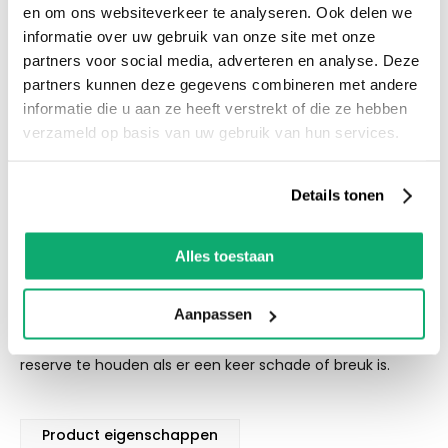
en om ons websiteverkeer te analyseren. Ook delen we
Productspecificaties
informatie over uw gebruik van onze site met onze
partners voor social media, adverteren en analyse. Deze
Let op! Over gebleven tegels mogen niet retour! De
partners kunnen deze gegevens combineren met andere
kleur van de tegel op de afbeelding kan altijd iets
informatie die u aan ze heeft verstrekt of die ze hebben
afwijken van de werkelijkheid. We adviseren om ook
verzameld op basis van uw gebruik van hun services.
wat tegels als reserve te houden als er een keer
schade of breuk is.
Details tonen
Eigenschappen
Alles toestaan
Let op! Over gebleven tegels mogen niet retour! De kleur
van de tegel op de afbeelding kan altijd iets afwijken van
Aanpassen
de werkelijkheid. We adviseren om ook wat tegels als
reserve te houden als er een keer schade of breuk is.
Product eigenschappen