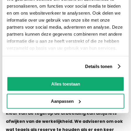
voorraad! Het is nu ook mogelijk om in de
personaliseren, om functies voor social media te bieden
winkel te kijken via Street View!
en om ons websiteverkeer te analyseren. Ook delen we
informatie over uw gebruik van onze site met onze
partners voor social media, adverteren en analyse. Deze
Productspecificaties
partners kunnen deze gegevens combineren met andere
Let op! Over gebleven tegels mogen niet retour!
informatie die u aan ze heeft verstrekt of die ze hebben
verzameld op basis van uw gebruik van hun services.
De kleur van de tegel op de afbeelding kan altijd
iets afwijken van de werkelijkheid. We adviseren
om ook wat tegels als reserve te houden als er
Details tonen
een keer schade of breuk is.
Alles toestaan
Eigenschappen
Aanpassen
Let op! Over gebleven tegels mogen niet retour! De
kleur van de tegel op de afbeelding kan altijd iets
afwijken van de werkelijkheid. We adviseren om ook
wat tegels als reserve te houden als er een keer