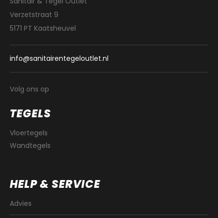
Sanitair & Tegel Outlet
Verzetstraat 9
5171 PT Kaatsheuvel
info@sanitairentegeloutlet.nl
Volg ons op
TEGELS
Vloertegels
Wandtegels
HELP & SERVICE
Advies