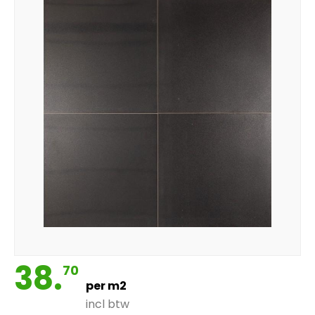
38.
70
per m2
incl btw