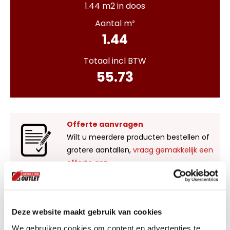
1.44 m2 in doos
Aantal m²
1.44
Totaal incl BTW
55.73
Offerte aanvragen
Wilt u meerdere producten bestellen of
grotere aantallen,
vraag gemakkelijk een
offerte aan
.
Liever zelf komen kijken?
Deze website maakt gebruik van cookies
Bezoek onze showroom in Kaatsheuvel,
voldoende parkeergelegenheid en ruime
We gebruiken cookies om content en advertenties te