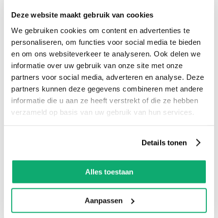
voldoende parkeergelegenheid en ruime
Deze website maakt gebruik van cookies
voorraad! Het is nu ook mogelijk om in de
winkel te kijken via Street View!
We gebruiken cookies om content en advertenties te
personaliseren, om functies voor social media te bieden
en om ons websiteverkeer te analyseren. Ook delen we
Productspecificaties
informatie over uw gebruik van onze site met onze
Let op! Over gebleven tegels mogen niet retour! De
partners voor social media, adverteren en analyse. Deze
partners kunnen deze gegevens combineren met andere
kleur van de tegel op de afbeelding kan altijd iets
informatie die u aan ze heeft verstrekt of die ze hebben
afwijken van de werkelijkheid. We adviseren om ook
verzameld op basis van uw gebruik van hun services.
wat tegels als reserve te houden als er een keer
schade of breuk is.
Details tonen
Eigenschappen
Alles toestaan
Let op! Over gebleven tegels mogen niet retour! De
Aanpassen
kleur van de tegel op de afbeelding kan altijd iets