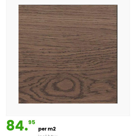
84.
95
per m2