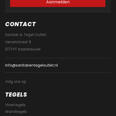
Aanmelden
CONTACT
Sanitair & Tegel Outlet
Verzetstraat 9
5171 PT Kaatsheuvel
info@sanitairentegeloutlet.nl
Volg ons op
TEGELS
Vloertegels
Wandtegels