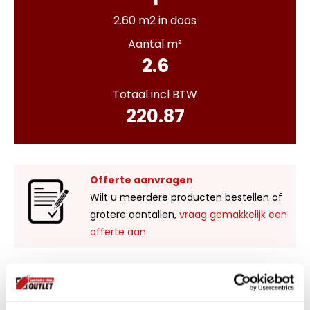
2.60 m2 in doos
Aantal m²
2.6
Totaal incl BTW
220.87
Offerte aanvragen
Wilt u meerdere producten bestellen of
grotere aantallen,
vraag gemakkelijk een
offerte aan
.
Liever zelf komen kijken?
Bezoek onze showroom in Kaatsheuvel,