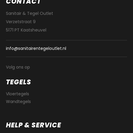
CONTACT
Sanitair & Tegel Outlet
Verzetstraat 9
5171 PT Kaatsheuvel
info@sanitairentegeloutlet.nl
Volg ons op
TEGELS
Vloertegels
Wandtegels
HELP & SERVICE