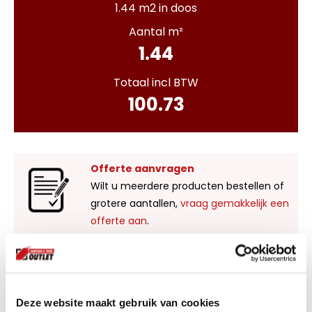
1.44 m2 in doos
Aantal m²
1.44
Totaal incl BTW
100.73
Offerte aanvragen
Wilt u meerdere producten bestellen of
grotere aantallen,
vraag gemakkelijk een
offerte aan
.
Liever zelf komen kijken?
Bezoek onze showroom in Kaatsheuvel,
Deze website maakt gebruik van cookies
voldoende parkeergelegenheid en ruime