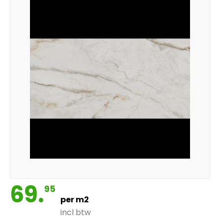
69.
95
per m2
incl btw