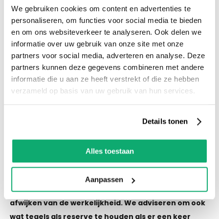
We gebruiken cookies om content en advertenties te
voorraad! Het is nu ook mogelijk om in de
personaliseren, om functies voor social media te bieden
winkel te kijken via Street View!
en om ons websiteverkeer te analyseren. Ook delen we
informatie over uw gebruik van onze site met onze
Productspecificaties
partners voor social media, adverteren en analyse. Deze
partners kunnen deze gegevens combineren met andere
Let op! Over gebleven tegels mogen niet retour!
informatie die u aan ze heeft verstrekt of die ze hebben
De kleur van de tegel op de afbeelding kan altijd
verzameld op basis van uw gebruik van hun services.
iets afwijken van de werkelijkheid. We adviseren
om ook wat tegels als reserve te houden als er
Details tonen
een keer schade of breuk is.
Alles toestaan
Eigenschappen
Let op! Over gebleven tegels mogen niet retour! De
Aanpassen
kleur van de tegel op de afbeelding kan altijd iets
afwijken van de werkelijkheid. We adviseren om ook
wat tegels als reserve te houden als er een keer