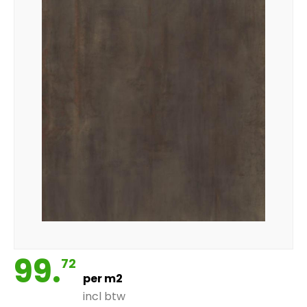
99.
72
per m2
incl btw