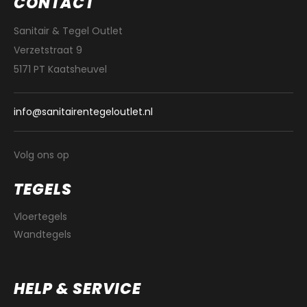
CONTACT
Sanitair & Tegel Outlet
Verzetstraat 9
5171 PT Kaatsheuvel
info@sanitairentegeloutlet.nl
Volg ons op
TEGELS
Vloertegels
Wandtegels
HELP & SERVICE