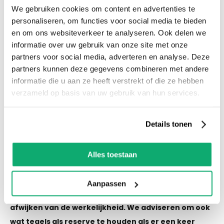
We gebruiken cookies om content en advertenties te
voorraad! Het is nu ook mogelijk om in de
personaliseren, om functies voor social media te bieden
winkel te kijken via Street View!
en om ons websiteverkeer te analyseren. Ook delen we
informatie over uw gebruik van onze site met onze
Productspecificaties
partners voor social media, adverteren en analyse. Deze
partners kunnen deze gegevens combineren met andere
Let op! Over gebleven tegels mogen niet retour!
informatie die u aan ze heeft verstrekt of die ze hebben
De kleur van de tegel op de afbeelding kan altijd
verzameld op basis van uw gebruik van hun services.
iets afwijken van de werkelijkheid. We adviseren
om ook wat tegels als reserve te houden als er
Details tonen
een keer schade of breuk is.
Alles toestaan
Eigenschappen
Let op! Over gebleven tegels mogen niet retour! De
Aanpassen
kleur van de tegel op de afbeelding kan altijd iets
afwijken van de werkelijkheid. We adviseren om ook
wat tegels als reserve te houden als er een keer