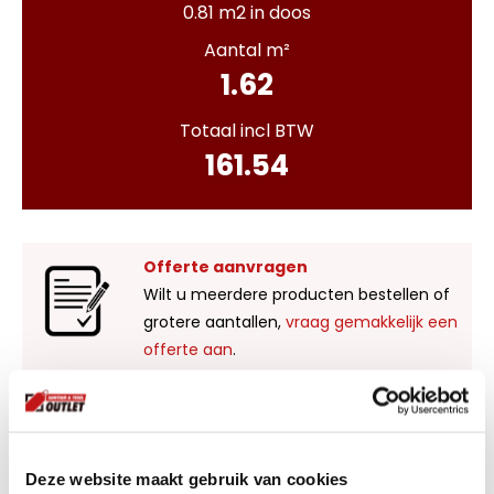
0.81 m2 in doos
Aantal m²
1.62
Totaal incl BTW
161.54
Offerte aanvragen
Wilt u meerdere producten bestellen of
grotere aantallen,
vraag gemakkelijk een
offerte aan
.
Liever zelf komen kijken?
Bezoek onze showroom in Kaatsheuvel,
Deze website maakt gebruik van cookies
voldoende parkeergelegenheid en ruime