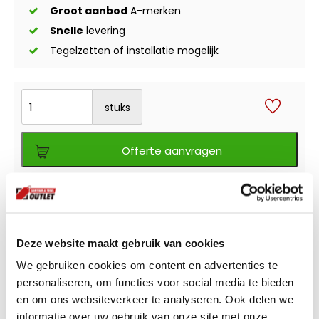
Groot aanbod
A-merken
Snelle
levering
Tegelzetten of installatie mogelijk
stuks
Offerte aanvragen
Offerte aanvragen
Wilt u meerdere producten bestellen of
Deze website maakt gebruik van cookies
grotere aantallen,
vraag gemakkelijk een
offerte aan
.
We gebruiken cookies om content en advertenties te
personaliseren, om functies voor social media te bieden
en om ons websiteverkeer te analyseren. Ook delen we
informatie over uw gebruik van onze site met onze
Liever zelf komen kijken?