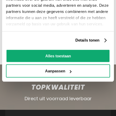
partners voor social media, adverteren en analyse. Deze
Bezoek onze showroom in Kaatsheuvel,
partners kunnen deze gegevens combineren met andere
voldoende parkeergelegenheid en ruime
informatie die u aan ze heeft verstrekt of die ze hebben
voorraad! Het is nu ook mogelijk om in de
verzameld op basis van uw gebruik van hun services.
winkel te kijken via Street View!
Details tonen
Productspecificaties
Let op! Artikel mag niet retour!
Alles toestaan
Aanpassen
TEGELS EN SANITAIR VAN
TOPKWALITEIT
Direct uit voorraad leverbaar