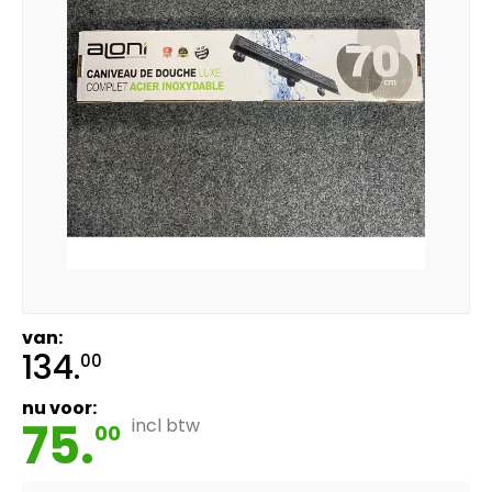
van:
134.
00
nu voor:
75.
incl btw
00