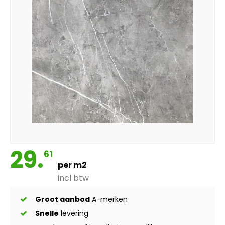
29.
61
per m2
incl btw
Groot aanbod
A-merken
Snelle
levering