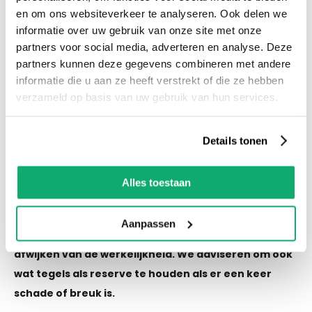
en om ons websiteverkeer te analyseren. Ook delen we
Productspecificaties
informatie over uw gebruik van onze site met onze
Let op! Over gebleven tegels mogen niet retour!
partners voor social media, adverteren en analyse. Deze
De kleur van de tegel op de afbeelding kan altijd
partners kunnen deze gegevens combineren met andere
informatie die u aan ze heeft verstrekt of die ze hebben
iets afwijken van de werkelijkheid. We adviseren
verzameld op basis van uw gebruik van hun services.
om ook wat tegels als reserve te houden als er
een keer schade of breuk is.
Details tonen
Eigenschappen
Alles toestaan
Let op! Over gebleven tegels mogen niet retour! De
Aanpassen
kleur van de tegel op de afbeelding kan altijd iets
afwijken van de werkelijkheid. We adviseren om ook
wat tegels als reserve te houden als er een keer
schade of breuk is.