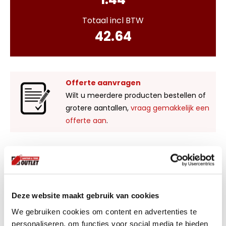
Totaal incl BTW
42.64
Offerte aanvragen
Wilt u meerdere producten bestellen of
grotere aantallen,
vraag gemakkelijk een
offerte aan
.
Liever zelf komen kijken?
Bezoek onze showroom in Kaatsheuvel,
voldoende parkeergelegenheid en ruime
Deze website maakt gebruik van cookies
voorraad! Het is nu ook mogelijk om in de
winkel te kijken via Street View!
We gebruiken cookies om content en advertenties te
personaliseren, om functies voor social media te bieden