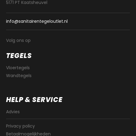
5171 PT Kaatsheuvel
info@sanitairentegeloutlet.nl
Volg ons op
TEGELS
Vloertegels
Wandtegels
HELP & SERVICE
Advies
Privacy policy
Betaalmogelijkheden