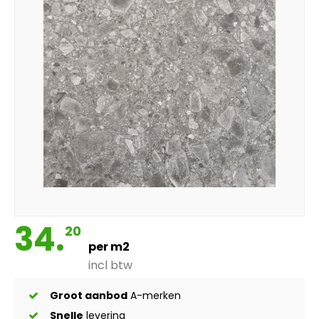
34.
20
per m2
incl btw
Groot aanbod
A-merken
Snelle
levering