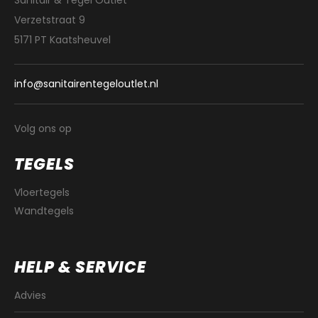
Sanitair & Tegel Outlet
Verzetstraat 9
5171 PT Kaatsheuvel
info@sanitairentegeloutlet.nl
Volg ons op
TEGELS
Vloertegels
Wandtegels
HELP & SERVICE
Advies