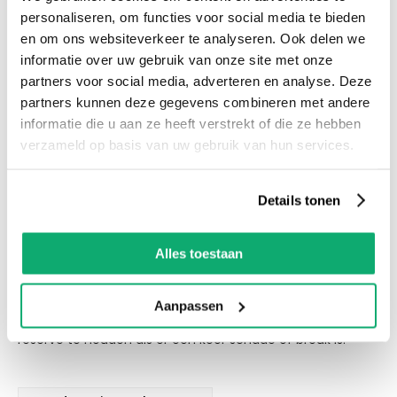
personaliseren, om functies voor social media te bieden
en om ons websiteverkeer te analyseren. Ook delen we
Productspecificaties
informatie over uw gebruik van onze site met onze
Let op! Over gebleven tegels mogen niet retour! De
partners voor social media, adverteren en analyse. Deze
kleur van de tegel op de afbeelding kan altijd iets
partners kunnen deze gegevens combineren met andere
afwijken van de werkelijkheid. We adviseren om ook
informatie die u aan ze heeft verstrekt of die ze hebben
verzameld op basis van uw gebruik van hun services.
wat tegels als reserve te houden als er een keer
schade of breuk is.
Details tonen
Eigenschappen
Alles toestaan
Let op! Over gebleven tegels mogen niet retour! De kleur
van de tegel op de afbeelding kan altijd iets afwijken van
Aanpassen
de werkelijkheid. We adviseren om ook wat tegels als
reserve te houden als er een keer schade of breuk is.