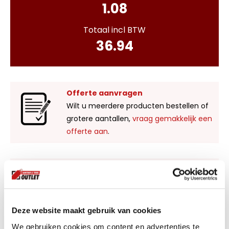
1.08
Totaal incl BTW
36.94
Offerte aanvragen
Wilt u meerdere producten bestellen of
grotere aantallen,
vraag gemakkelijk een
offerte aan
.
Liever zelf komen kijken?
Bezoek onze showroom in Kaatsheuvel,
voldoende parkeergelegenheid en ruime
voorraad! Het is nu ook mogelijk om in de
Deze website maakt gebruik van cookies
winkel te kijken via Street View!
We gebruiken cookies om content en advertenties te