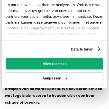
en om ons websiteverkeer te analyseren. Ook delen we
Productspecificaties
informatie over uw gebruik van onze site met onze
Let op! Over gebleven tegels mogen niet retour!
partners voor social media, adverteren en analyse. Deze
De kleur van de tegel op de afbeelding kan altijd
partners kunnen deze gegevens combineren met andere
informatie die u aan ze heeft verstrekt of die ze hebben
iets afwijken van de werkelijkheid. We adviseren
verzameld op basis van uw gebruik van hun services.
om ook wat tegels als reserve te houden als er
een keer schade of breuk is.
Details tonen
Eigenschappen
Alles toestaan
Let op! Over gebleven tegels mogen niet retour! De
Aanpassen
kleur van de tegel op de afbeelding kan altijd iets
afwijken van de werkelijkheid. We adviseren om ook
wat tegels als reserve te houden als er een keer
schade of breuk is.