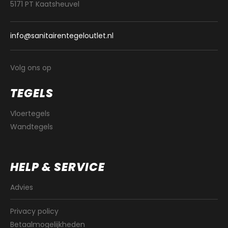
5171 PT Kaatsheuvel
info@sanitairentegeloutlet.nl
Volg ons op
TEGELS
Vloertegels
Wandtegels
HELP & SERVICE
Advies
Privacy policy
Betaalmogelijkheden