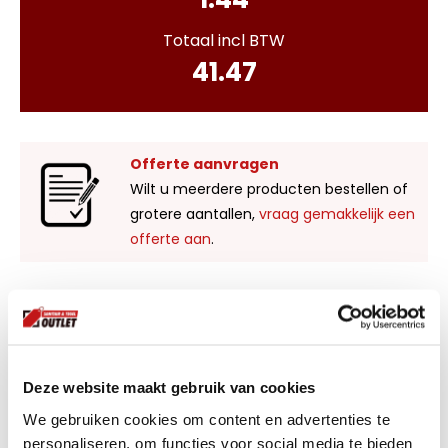
Totaal incl BTW
41.47
Offerte aanvragen
Wilt u meerdere producten bestellen of
grotere aantallen,
vraag gemakkelijk een
offerte aan
.
Liever zelf komen kijken?
Bezoek onze showroom in Kaatsheuvel,
voldoende parkeergelegenheid en ruime
Deze website maakt gebruik van cookies
voorraad! Het is nu ook mogelijk om in de
winkel te kijken via Street View!
We gebruiken cookies om content en advertenties te
personaliseren, om functies voor social media te bieden