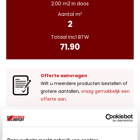
2.00 m2 in doos
Aantal m²
2
Totaal incl BTW
71.90
Offerte aanvragen
Wilt u meerdere producten bestellen of
grotere aantallen,
vraag gemakkelijk een
offerte aan
.
Liever zelf komen kijken?
Bezoek onze showroom in Kaatsheuvel,
voldoende parkeergelegenheid en ruime
Deze website maakt gebruik van cookies