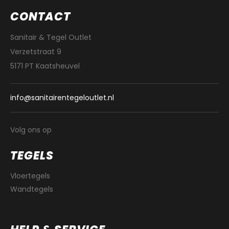
CONTACT
Sanitair & Tegel Outlet
Verzetstraat 9
5171 PT Kaatsheuvel
info@sanitairentegeloutlet.nl
Volg ons op
TEGELS
Vloertegels
Wandtegels