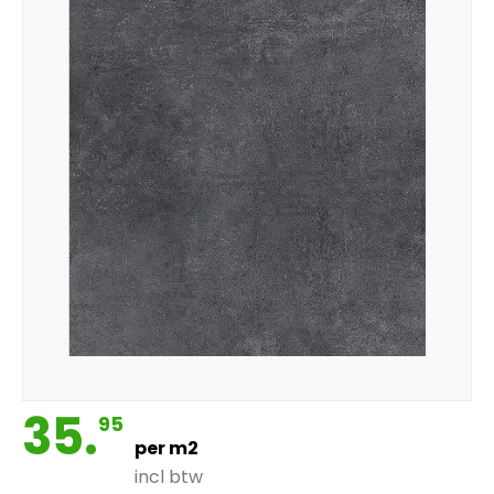
35.
95
per m2
incl btw