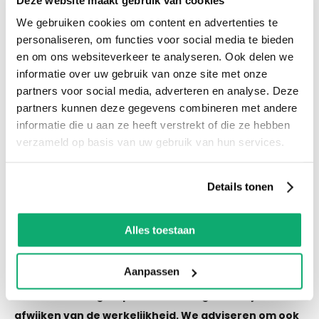
voorraad! Het is nu ook mogelijk om in de
We gebruiken cookies om content en advertenties te
winkel te kijken via Street View!
personaliseren, om functies voor social media te bieden
en om ons websiteverkeer te analyseren. Ook delen we
informatie over uw gebruik van onze site met onze
Productspecificaties
partners voor social media, adverteren en analyse. Deze
Let op! Over gebleven tegels mogen niet retour!
partners kunnen deze gegevens combineren met andere
De kleur van de tegel op de afbeelding kan altijd
informatie die u aan ze heeft verstrekt of die ze hebben
iets afwijken van de werkelijkheid. We adviseren
verzameld op basis van uw gebruik van hun services.
om ook wat tegels als reserve te houden als er
een keer schade of breuk is.
Details tonen
Alles toestaan
Eigenschappen
Aanpassen
Let op! Over gebleven tegels mogen niet retour! De
kleur van de tegel op de afbeelding kan altijd iets
afwijken van de werkelijkheid. We adviseren om ook